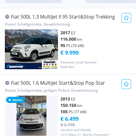
Fiat 500L 1,3 MultiJet II 95 Start&Stop Trekking
Diesel, Schaltgetriebe, Gewährleistung
2017
EZ
116.000
km
95
PS (70 kW)
€ 9.990
Oberhofer Josef GesmbH
6068 Mils
Fiat 500L 1.6 Multijet Start&Stop Pop Star
Diesel, Schaltgetriebe, gültiges Pickerl, Gewährleistung
2013
EZ
Aktion
150.150
km
105
PS (77 kW)
€ 6.499
€ 6.700
GOLDEN AUTOMOBIL
1210 Wien, 21. Bezirk, Floridsdorf