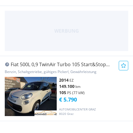
Fiat 500L 0,9 TwinAir Turbo 105 Start&Stop
Lounge
Benzin, Schaltgetriebe, gültiges Pickerl, Gewährleistung
2014
EZ
149.100
km
105
PS (77 kW)
€ 5.790
AUTOMOBILCENTER GRAZ
8020 Graz