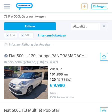
Einloggen
79 Fiat 500L Gebrauchtwagen
Filtern
Fiat
500L
Filter zurücksetzen
Infos zur Reihung der Anzeigen
Fiat 500L - 120 Lounge PANORAMADACH !
Benzin, Schaltgetriebe, gültiges Pickerl
2018
EZ
101.800
km
120
PS (88 kW)
€ 9.980
Privat
4550 Kremsmünster
Fiat 500L 1.3 Multijet Pop Star