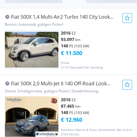
Fiat 500X 1,4 Multi-Air2 Turbo 140 City Look
Lounge DCT
Benzin, Automatik, gültiges Pickerl
2016
EZ
93.097
km
140
PS (103 kW)
€ 11.500
Privat
5110 Oberndorf bei Salzburg
Fiat 500X 2,0 Multi-Jet II 140 Off-Road Look
Cross Plus
Diesel, Schaltgetriebe, gültiges Pickerl, Gewährleistung
2016
EZ
87.465
km
140
PS (103 kW)
€ 12.960
Autohaus Martin & Franz Schönthaler Ges.m.b.H
2763 Pernitz