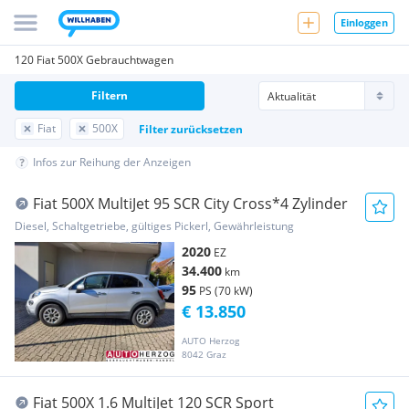
Einloggen
120 Fiat 500X Gebrauchtwagen
Filtern
Fiat
500X
Filter zurücksetzen
Infos zur Reihung der Anzeigen
Fiat 500X MultiJet 95 SCR City Cross*4 Zylinder
Diesel, Schaltgetriebe, gültiges Pickerl, Gewährleistung
2020
EZ
34.400
km
95
PS (70 kW)
€ 13.850
AUTO Herzog
8042 Graz
Fiat 500X 1.6 MultiJet 120 SCR Sport