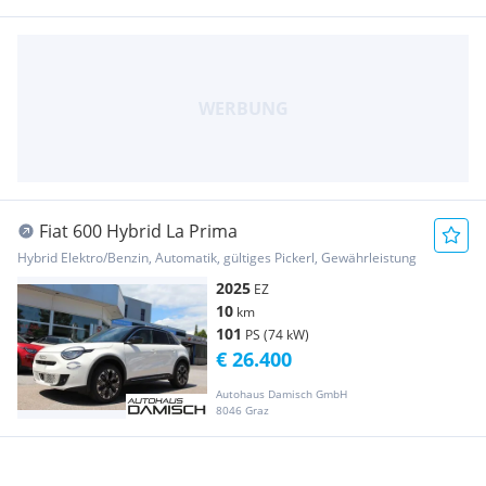
Fiat 600 Hybrid La Prima
Hybrid Elektro/Benzin, Automatik, gültiges Pickerl, Gewährleistung
2025
EZ
10
km
101
PS (74 kW)
€ 26.400
Autohaus Damisch GmbH
8046 Graz