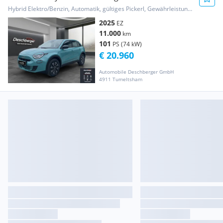
Hybrid Elektro/Benzin, Automatik, gültiges Pickerl, Gewährleistung, Garantie
2025
EZ
11.000
km
101
PS (74 kW)
€ 20.960
Automobile Deschberger GmbH
4911 Tumeltsham