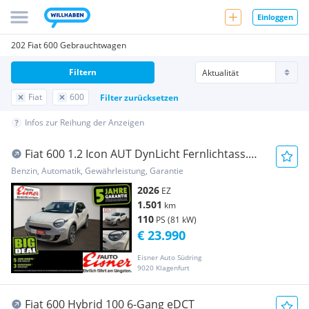
Einloggen
202 Fiat 600 Gebrauchtwagen
Filtern
Fiat
600
Filter zurücksetzen
Infos zur Reihung der Anzeigen
Fiat 600 1.2 Icon AUT DynLicht Fernlichtass.
Kam. LED
Benzin, Automatik, Gewährleistung, Garantie
2026
EZ
1.501
km
110
PS (81 kW)
€ 23.990
Eisner Auto Südring
9020 Klagenfurt
Fiat 600 Hybrid 100 6-Gang eDCT