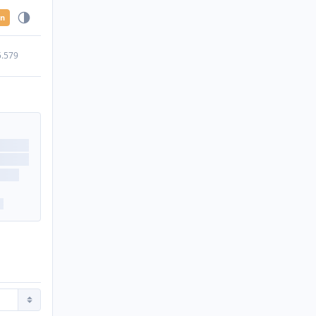
en
5.579