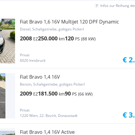
Infos zur Reihung d
Fiat Bravo 1,6 16V Multijet 120 DPF Dynamic
Diesel, Schaltgetriebe, gültiges Pickerl
2008
250.000
120
EZ
km
PS (88 kW)
Privat
€ 2
6020 Innsbruck
Fiat Bravo 1,4 16V
Benzin, Schaltgetriebe, gültiges Pickerl
2009
181.500
90
EZ
km
PS (66 kW)
Privat
€ 3
1220 Wien, 22. Bezirk, Donaustadt
Fiat Bravo 1,4 16V Active