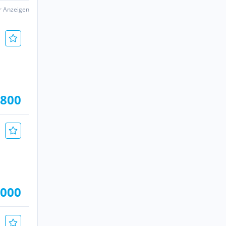
er Anzeigen
.800
.000