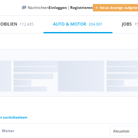
Nachrichten
Einloggen
|
Registrieren
Neue Anzeige aufgeb
OBILIEN
AUTO & MOTOR
JOBS
112.435
204.001
1
er zurücksetzen
Weiter