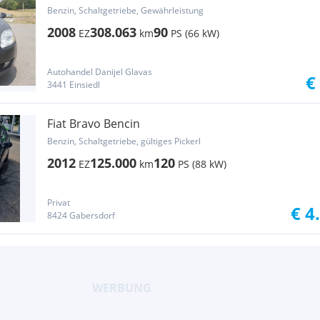
Benzin, Schaltgetriebe, Gewährleistung
2008
308.063
90
EZ
km
PS (66 kW)
Autohandel Danijel Glavas
€
3441 Einsiedl
Fiat Bravo Bencin
Benzin, Schaltgetriebe, gültiges Pickerl
2012
125.000
120
EZ
km
PS (88 kW)
Privat
€ 4
8424 Gabersdorf