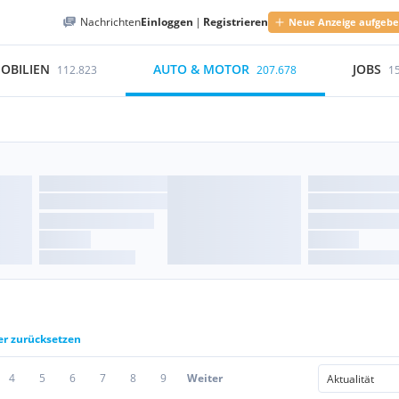
Nachrichten
Einloggen
|
Registrieren
Neue Anzeige aufgeb
OBILIEN
AUTO & MOTOR
JOBS
112.823
207.678
1
ter zurücksetzen
4
5
6
7
8
9
Weiter