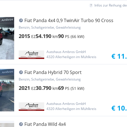
Infos zur Reihung d
Fiat Panda 4x4 0,9 TwinAir Turbo 90 Cross
Benzin, Schaltgetriebe, Gewährleistung
2015
54.190
90
EZ
km
PS (66 kW)
Autohaus Ambros GmbH
€ 11
4320 Allerheiligen im Mühlkreis
Fiat Panda Hybrid 70 Sport
Benzin, Schaltgetriebe, Gewährleistung
2021
30.790
69
EZ
km
PS (51 kW)
Autohaus Ambros GmbH
€ 10
4320 Allerheiligen im Mühlkreis
Fiat Panda Wild 4x4