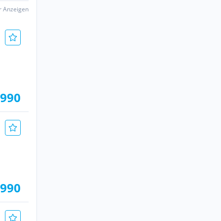
er Anzeigen
.990
.990