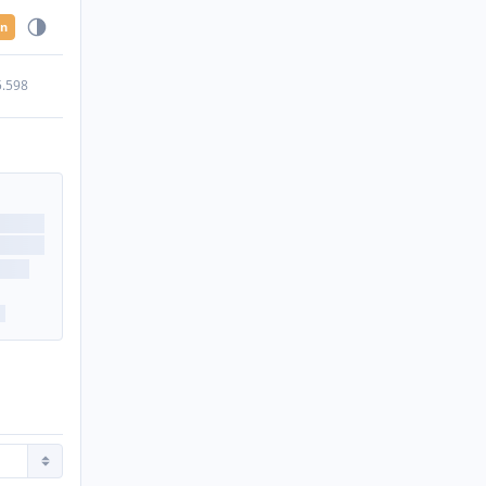
en
5.598