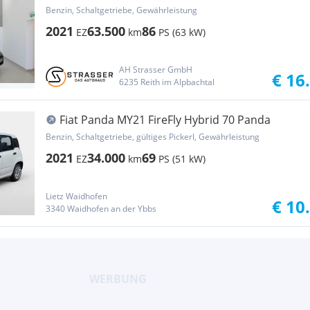
Benzin, Schaltgetriebe, Gewährleistung
2021
63.500
86
EZ
km
PS (63 kW)
AH Strasser GmbH
€ 16
6235 Reith im Alpbachtal
Fiat Panda MY21 FireFly Hybrid 70 Panda
Benzin, Schaltgetriebe, gültiges Pickerl, Gewährleistung
2021
34.000
69
EZ
km
PS (51 kW)
Lietz Waidhofen
€ 10
3340 Waidhofen an der Ybbs