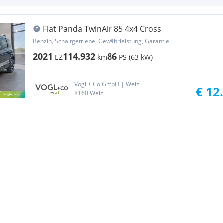
Fiat Panda TwinAir 85 4x4 Cross
Benzin, Schaltgetriebe, Gewährleistung, Garantie
2021
114.932
86
EZ
km
PS (63 kW)
Vogl + Co GmbH | Weiz
€ 12
8160 Weiz