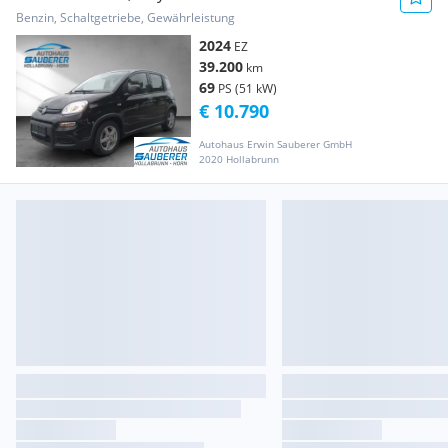
Benzin, Schaltgetriebe, Gewährleistung
2024
EZ
39.200
km
69
PS (51 kW)
€ 10.790
Autohaus Erwin Sauberer GmbH
2020 Hollabrunn