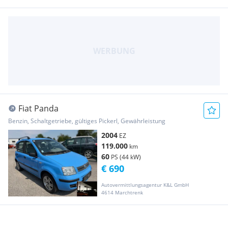
Fiat Panda
Benzin, Schaltgetriebe, gültiges Pickerl, Gewährleistung
2004
EZ
119.000
km
60
PS (44 kW)
€ 690
Autovermittlungsagentur K&L GmbH
4614 Marchtrenk