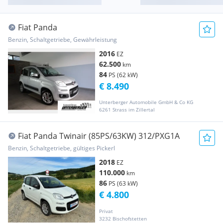
Fiat Panda
Benzin, Schaltgetriebe, Gewährleistung
2016
EZ
62.500
km
84
PS (62 kW)
€ 8.490
Unterberger Automobile GmbH & Co KG
6261 Strass im Zillertal
Fiat Panda Twinair (85PS/63KW) 312/PXG1A
Benzin, Schaltgetriebe, gültiges Pickerl
2018
EZ
110.000
km
86
PS (63 kW)
€ 4.800
Privat
3232 Bischofstetten