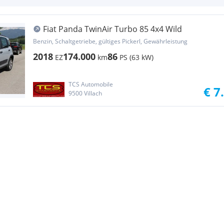
Fiat Panda TwinAir Turbo 85 4x4 Wild
Benzin, Schaltgetriebe, gültiges Pickerl, Gewährleistung
2018
174.000
86
EZ
km
PS (63 kW)
TCS Automobile
€ 7
9500 Villach