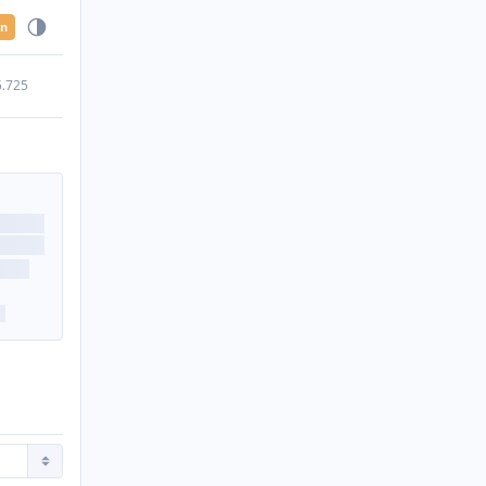
en
5.725