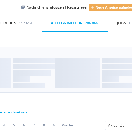
Nachrichten
Einloggen
|
Registrieren
Neue Anzeige aufgeb
OBILIEN
AUTO & MOTOR
JOBS
112.614
206.069
1
ter zurücksetzen
4
5
6
7
8
9
Weiter