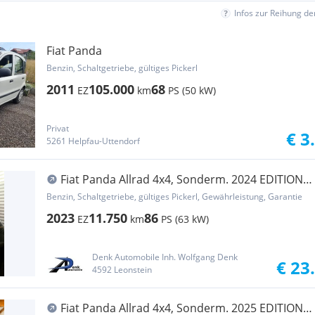
Infos zur Reihung d
Fiat Panda
Benzin, Schaltgetriebe, gültiges Pickerl
2011
105.000
68
EZ
km
PS (50 kW)
Privat
€ 3
5261 Helpfau-Uttendorf
Fiat Panda Allrad 4x4, Sonderm. 2024 EDITION
GROßGL...
Benzin, Schaltgetriebe, gültiges Pickerl, Gewährleistung, Garantie
2023
11.750
86
EZ
km
PS (63 kW)
Denk Automobile Inh. Wolfgang Denk
€ 23
4592 Leonstein
Fiat Panda Allrad 4x4, Sonderm. 2025 EDITION