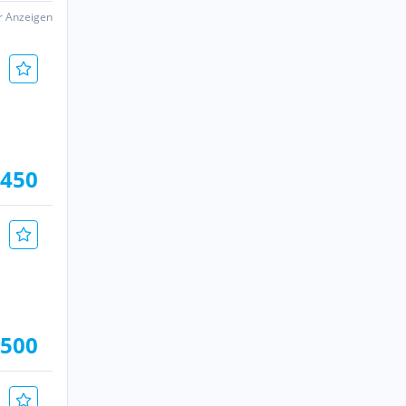
er Anzeigen
.450
.500