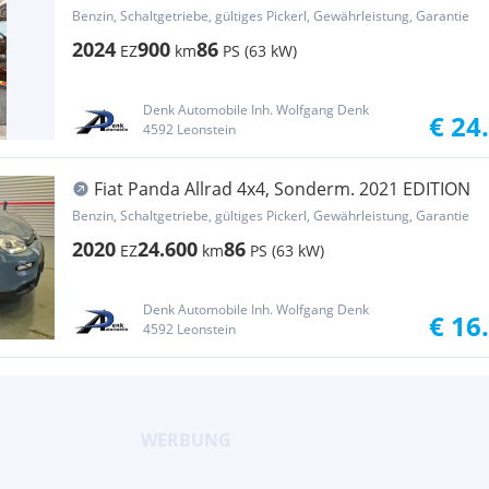
Piz Buin
Benzin, Schaltgetriebe, gültiges Pickerl, Gewährleistung, Garantie
2024
900
86
EZ
km
PS (63 kW)
Denk Automobile Inh. Wolfgang Denk
€ 24
4592 Leonstein
Fiat Panda Allrad 4x4, Sonderm. 2021 EDITION
Benzin, Schaltgetriebe, gültiges Pickerl, Gewährleistung, Garantie
2020
24.600
86
EZ
km
PS (63 kW)
Denk Automobile Inh. Wolfgang Denk
€ 16
4592 Leonstein