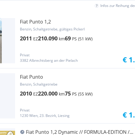
Infos zur Reihung d
Fiat Punto 1,2
Benzin, Schaltgetriebe, gültiges Pickerl
2011
210.090
69
EZ
km
PS (51 kW)
Privat
€ 1
3382 Albrechtsberg an der Pielach
Fiat Punto
Benzin, Schaltgetriebe
2010
220.000
75
EZ
km
PS (55 kW)
Privat
€ 1
1230 Wien, 23. Bezirk, Liesing
Fiat Punto 1,2 Dynamic // FORMULA-EDITION //