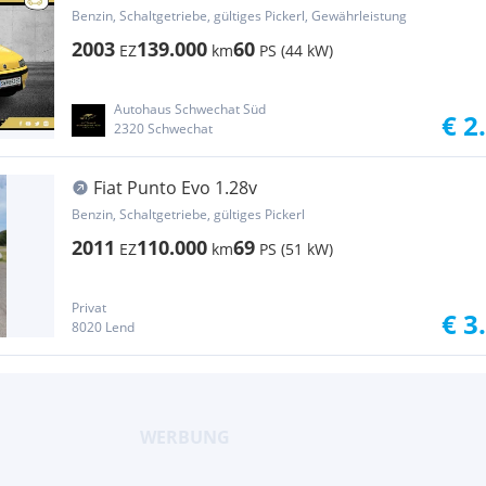
SONDERM...
Benzin, Schaltgetriebe, gültiges Pickerl, Gewährleistung
2003
139.000
60
EZ
km
PS (44 kW)
Autohaus Schwechat Süd
€ 2
2320 Schwechat
Fiat Punto Evo 1.28v
Benzin, Schaltgetriebe, gültiges Pickerl
2011
110.000
69
EZ
km
PS (51 kW)
Privat
€ 3
8020 Lend