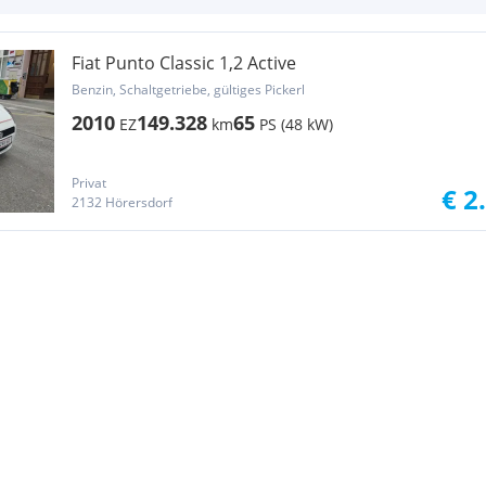
Fiat Punto Classic 1,2 Active
Benzin, Schaltgetriebe, gültiges Pickerl
2010
149.328
65
EZ
km
PS (48 kW)
Privat
€ 2
2132 Hörersdorf