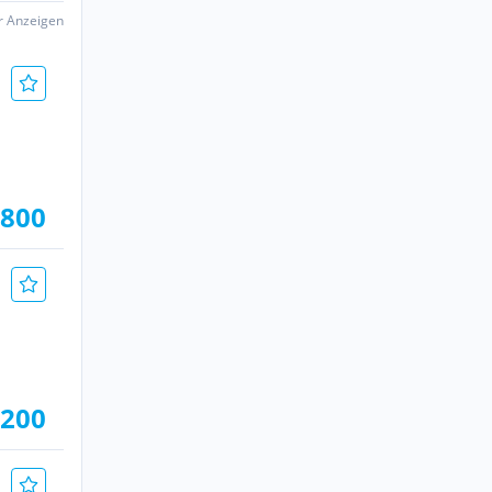
er Anzeigen
.800
.200