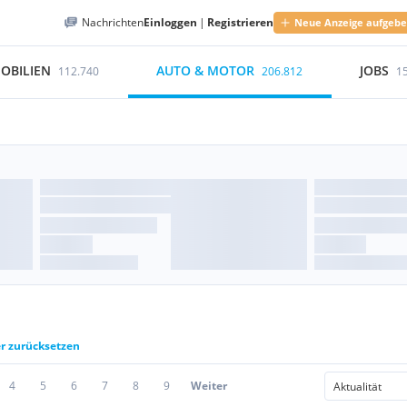
Nachrichten
Einloggen
|
Registrieren
Neue Anzeige aufgeb
OBILIEN
AUTO & MOTOR
JOBS
112.740
206.812
1
er zurücksetzen
4
5
6
7
8
9
Weiter