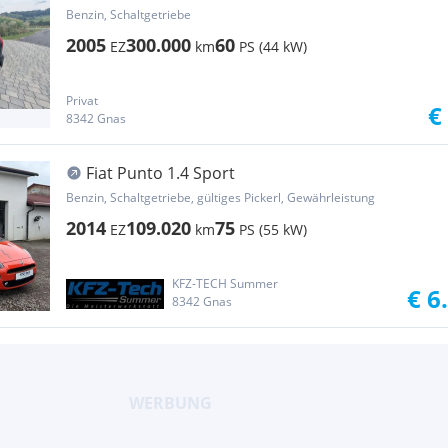
Benzin, Schaltgetriebe
2005
300.000
60
EZ
km
PS (44 kW)
Privat
€
8342 Gnas
Fiat Punto 1.4 Sport
Benzin, Schaltgetriebe, gültiges Pickerl, Gewährleistung
2014
109.020
75
EZ
km
PS (55 kW)
KFZ-TECH Summer
€ 6
8342 Gnas