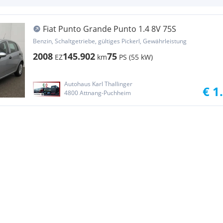
Fiat Punto Grande Punto 1.4 8V 75S
Benzin, Schaltgetriebe, gültiges Pickerl, Gewährleistung
2008
145.902
75
EZ
km
PS (55 kW)
Autohaus Karl Thallinger
€ 1
4800 Attnang-Puchheim