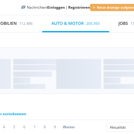
Nachrichten
Einloggen
|
Registrieren
Neue Anzeige aufgeb
OBILIEN
AUTO & MOTOR
JOBS
112.486
205.393
1
er zurücksetzen
4
5
6
7
8
9
Weiter