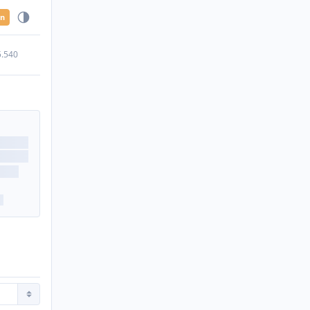
en
5.540