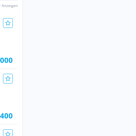
er Anzeigen
.000
.400