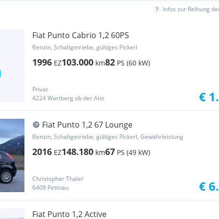
Infos zur Reihung d
Fiat Punto Cabrio 1,2 60PS
Benzin, Schaltgetriebe, gültiges Pickerl
1996
103.000
82
EZ
km
PS (60 kW)
Privat
€ 1
4224 Wartberg ob der Aist
Fiat Punto 1,2 67 Lounge
Benzin, Schaltgetriebe, gültiges Pickerl, Gewährleistung
2016
148.180
67
EZ
km
PS (49 kW)
Christopher Thaler
€ 6
6408 Pettnau
Fiat Punto 1,2 Active