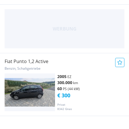
Fiat Punto 1,2 Active
Benzin, Schaltgetriebe
2005
EZ
300.000
km
60
PS (44 kW)
€ 300
Privat
8342 Gnas