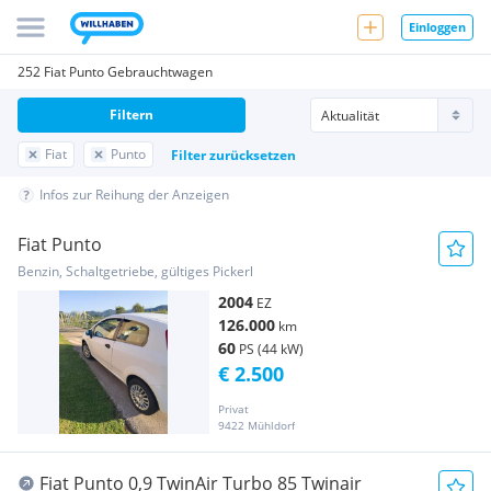
Einloggen
252 Fiat Punto Gebrauchtwagen
Filtern
Fiat
Punto
Filter zurücksetzen
Infos zur Reihung der Anzeigen
Fiat Punto
Benzin, Schaltgetriebe, gültiges Pickerl
2004
EZ
126.000
km
60
PS (44 kW)
€ 2.500
Privat
9422 Mühldorf
Fiat Punto 0,9 TwinAir Turbo 85 Twinair