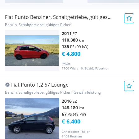
Fiat Punto Benziner, Schaltgetriebe, gültiges
Pickerl
Benzin, Schaltgetriebe, gültiges Pickerl
2011
EZ
110.380
km
135
PS (99 kW)
€ 4.800
Privat
1100 Wien, 10. Bezirk, Favoriten
Fiat Punto 1,2 67 Lounge
Benzin, Schaltgetriebe, gültiges Pickerl, Gewährleistung
2016
EZ
148.180
km
67
PS (49 kW)
€ 6.400
Christopher Thaler
6408 Pettnau