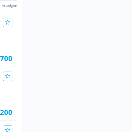
er Anzeigen
.700
.200