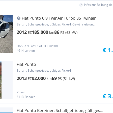
Infos zur Reihung d
Fiat Punto 0,9 TwinAir Turbo 85 Twinair
Benzin, Schaltgetriebe, gültiges Pickerl, Gewährleistung
2012
185.000
86
EZ
km
PS (63 kW)
HASSAN FAYEZ AUTOEXPORT
€ 1
4614 Leithen
Fiat Punto
Benzin, Schaltgetriebe, gültiges Pickerl
2013
92.000
69
EZ
km
PS (51 kW)
Privat
€ 3
8113 Eisbach
Fiat Punto Benziner, Schaltgetriebe, gültiges