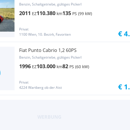
Pickerl
Benzin, Schaltgetriebe, gültiges Pickerl
2011
110.380
135
EZ
km
PS (99 kW)
Privat
€ 4
1100 Wien, 10. Bezirk, Favoriten
Fiat Punto Cabrio 1,2 60PS
Benzin, Schaltgetriebe, gültiges Pickerl
1996
103.000
82
EZ
km
PS (60 kW)
Privat
€ 1
4224 Wartberg ob der Aist