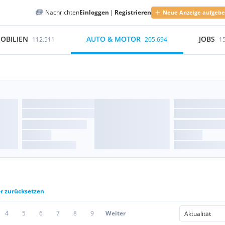
Nachrichten
Einloggen
|
Registrieren
Neue Anzeige aufgeb
OBILIEN
AUTO & MOTOR
JOBS
112.511
205.694
1
er zurücksetzen
4
5
6
7
8
9
Weiter