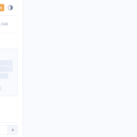
en
5.540