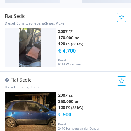
Fiat Sedici
Diesel, Schaltgetriebe, gültiges Pickerl
2007
EZ
170.000
km
120
PS (88 kW)
€ 4.700
Privat
9155 Wesnitzen
Fiat Sedici
Diesel, Schaltgetriebe
2007
EZ
350.000
km
120
PS (88 kW)
€ 600
Privat
2410 Hainburg an der Donau