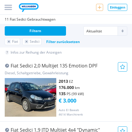
Einloggen
11 Fiat Sedici Gebrauchtwagen
Filtern
Fiat
Sedici
Filter zurücksetzen
Infos zur Reihung der Anzeigen
Fiat Sedici 2,0 Multijet 135 Emotion DPF
Diesel, Schaltgetriebe, Gewährleistung
2013
EZ
176.000
km
135
PS (99 kW)
€ 3.000
Auto El Bawab
4614 Marchtrenk
Fiat Sedici 1,9 JTD Multijet 4x4 "Dynamic"