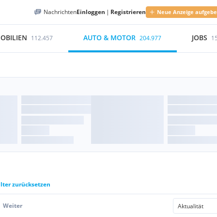
Nachrichten
Einloggen
|
Registrieren
Neue Anzeige aufgeb
OBILIEN
AUTO & MOTOR
JOBS
112.457
204.977
1
ilter zurücksetzen
Weiter