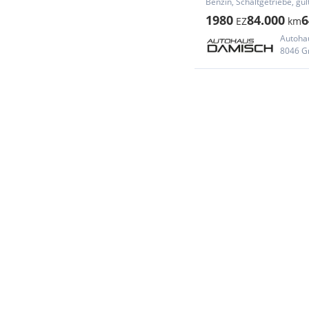
Benzin, Schaltgetriebe, gül
1980
84.000
6
EZ
km
Autoha
8046 G