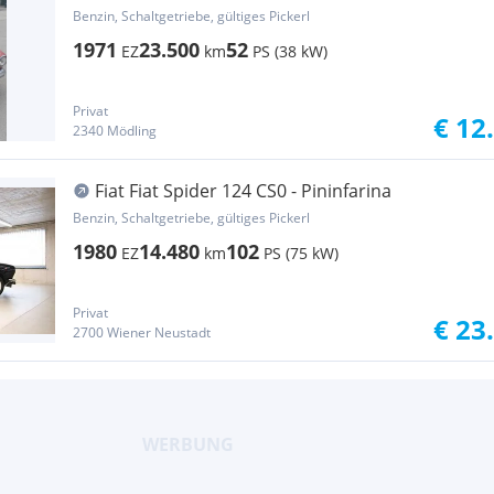
Benzin, Schaltgetriebe, gültiges Pickerl
1971
23.500
52
EZ
km
PS (38 kW)
Privat
€ 12
2340 Mödling
Fiat Fiat Spider 124 CS0 - Pininfarina
Benzin, Schaltgetriebe, gültiges Pickerl
1980
14.480
102
EZ
km
PS (75 kW)
Privat
€ 23
2700 Wiener Neustadt