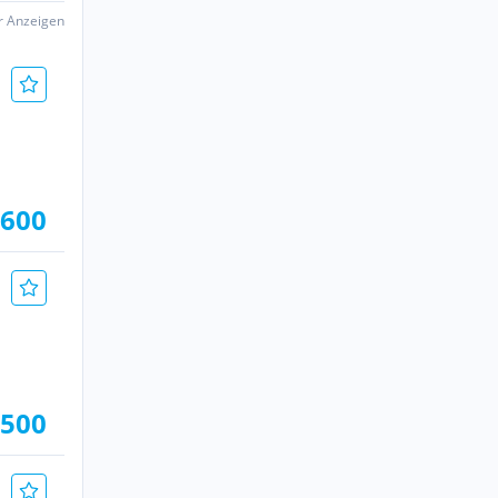
er Anzeigen
.600
.500