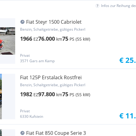
Infos zur Reihung d
Fiat Steyr 1500 Cabriolet
Benzin, Schaltgetriebe, gültiges Pickerl
1966
76.000
75
EZ
km
PS (55 kW)
Privat
€ 25
3571 Gars am Kamp
Fiat 125P Erstalack Rostfrei
Benzin, Schaltgetriebe, gültiges Pickerl
1982
97.800
75
EZ
km
PS (55 kW)
Privat
€ 11
6330 Kufstein
Fiat Fiat 850 Coupe Serie 3