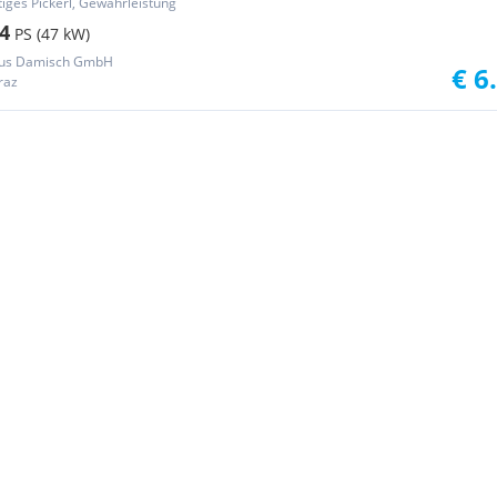
tiges Pickerl, Gewährleistung
4
PS (47 kW)
us Damisch GmbH
€ 6
raz