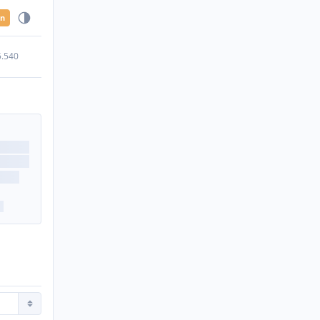
en
5.540