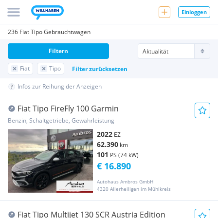
Einloggen
236 Fiat Tipo Gebrauchtwagen
Filtern
Fiat
Tipo
Filter zurücksetzen
Infos zur Reihung der Anzeigen
Fiat Tipo FireFly 100 Garmin
Benzin, Schaltgetriebe, Gewährleistung
2022
EZ
62.390
km
101
PS (74 kW)
€ 16.890
Autohaus Ambros GmbH
4320 Allerheiligen im Mühlkreis
Fiat Tipo Multijet 130 SCR Austria Edition