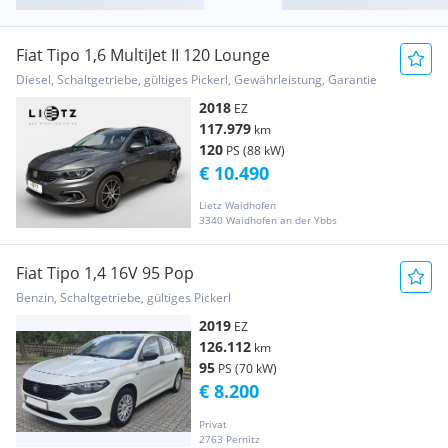
Fiat Tipo 1,6 MultiJet II 120 Lounge
Diesel, Schaltgetriebe, gültiges Pickerl, Gewährleistung, Garantie
2018
EZ
117.979
km
120
PS (88 kW)
€ 10.490
Lietz Waidhofen
3340 Waidhofen an der Ybbs
Fiat Tipo 1,4 16V 95 Pop
Benzin, Schaltgetriebe, gültiges Pickerl
2019
EZ
126.112
km
95
PS (70 kW)
€ 8.200
Privat
2763 Pernitz