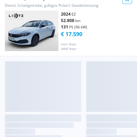
Diesel, Schaltgetriebe, gültiges Pickerl, Gewährleistung
2024
EZ
52.808
km
131
PS (96 kW)
€ 17.590
Lietz Steyr
4400 Steyr