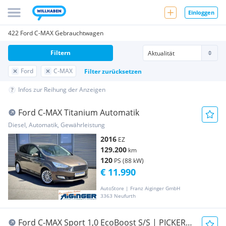
Einloggen
422 Ford C-MAX Gebrauchtwagen
Filtern
Ford
C-MAX
Filter zurücksetzen
Infos zur Reihung der Anzeigen
Ford C-MAX Titanium Automatik
Diesel, Automatik, Gewährleistung
2016
EZ
129.200
km
120
PS (88 kW)
€ 11.990
AutoStore | Franz Aiginger GmbH
3363 Neufurth
Ford C-MAX Sport 1,0 EcoBoost S/S | PICKERL