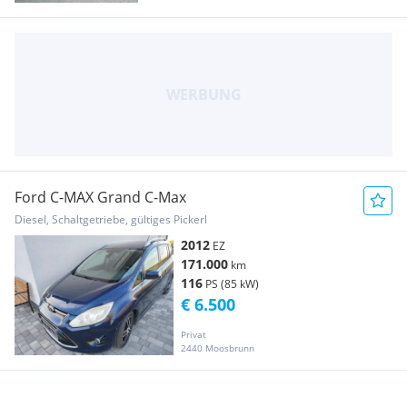
Ford C-MAX Grand C-Max
Diesel, Schaltgetriebe, gültiges Pickerl
2012
EZ
171.000
km
116
PS (85 kW)
€ 6.500
Privat
2440 Moosbrunn