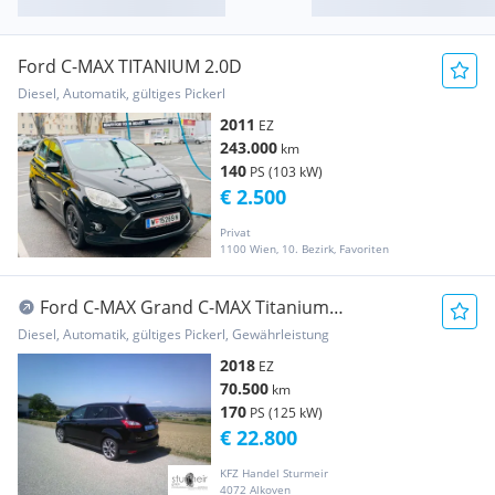
Ford C-MAX TITANIUM 2.0D
Diesel, Automatik, gültiges Pickerl
2011
EZ
243.000
km
140
PS (103 kW)
€ 2.500
Privat
1100 Wien, 10. Bezirk, Favoriten
Ford C-MAX Grand C-MAX Titanium
Schiebetüren wenig KM 8x Grand C-Max TDCi
Diesel, Automatik, gültiges Pickerl, Gewährleistung
lagernd
2018
EZ
70.500
km
170
PS (125 kW)
€ 22.800
KFZ Handel Sturmeir
4072 Alkoven