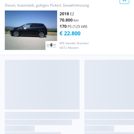
wenig KM viele PS Service neu
Diesel, Automatik, gültiges Pickerl, Gewährleistung
2018
EZ
70.800
km
170
PS (125 kW)
€ 22.800
KFZ Handel Sturmeir
4072 Alkoven