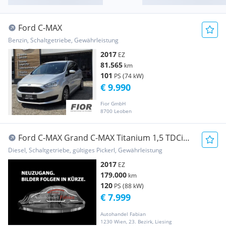
Ford C-MAX
Benzin, Schaltgetriebe, Gewährleistung
2017
EZ
81.565
km
101
PS (74 kW)
€ 9.990
Fior GmbH
8700 Leoben
Ford C-MAX Grand C-MAX Titanium 1,5 TDCi
120PS Panoramad. ...
Diesel, Schaltgetriebe, gültiges Pickerl, Gewährleistung
2017
EZ
179.000
km
120
PS (88 kW)
€ 7.999
Autohandel Fabian
1230 Wien, 23. Bezirk, Liesing