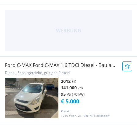
Ford C-MAX Ford C-MAX 1.6 TDCi Diesel - Baujahr
2012
Diesel, Schaltgetriebe, gültiges Pickerl
2012
EZ
141.000
km
95
PS (70 kW)
€ 5.000
Privat
1210 Wien, 21. Bezirk, Floridsdorf