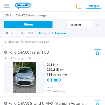
Einloggen
420 Ford C-MAX Gebrauchtwagen
Filtern
Ford
C-MAX
Filter zurücksetzen
Infos zur Reihung der Anzeigen
Ford C-MAX Trend 1,6D
Diesel, Schaltgetriebe
2011
EZ
220.215
km
116
PS (85 kW)
€ 1.800
Privat
3970 Wultschau
Ford C-MAX Grand C-MAX Titanium Autom.