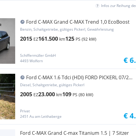
Infos zur Reihung d
Ford C-MAX Grand C-MAX Trend 1,0 EcoBoost
Benzin, Schaltgetriebe, gültiges Pickerl, Gewährleistung
2015
161.500
125
EZ
km
PS (92 kW)
Schiffermüller GmbH
€ 6
4493 Wolfern
Ford C-MAX 1.6 Tdci (HDI) FORD PICKERL 07/27
nur 23.000km!!!
Diesel, Schaltgetriebe, gültiges Pickerl
2005
23.000
109
EZ
km
PS (80 kW)
Privat
€ 4
2451 Au am Leithaberge
Ford C-MAX Grand C-max Titanium 1.5 | 7 Sitzer