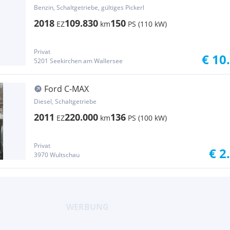
Benzin, Schaltgetriebe, gültiges Pickerl
2018
109.830
150
EZ
km
PS (110 kW)
Privat
€ 10
5201 Seekirchen am Wallersee
Ford C-MAX
Diesel, Schaltgetriebe
2011
220.000
136
EZ
km
PS (100 kW)
Privat
€ 2
3970 Wultschau