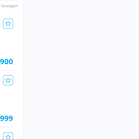
er Anzeigen
.900
.999