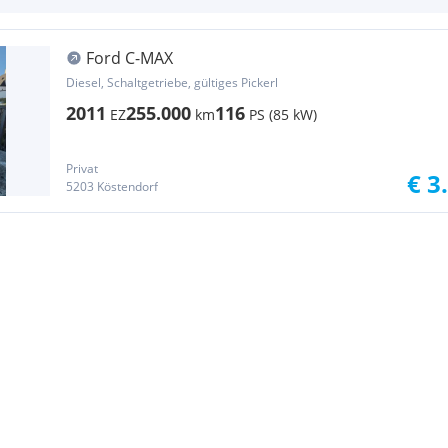
Ford C-MAX
Diesel, Schaltgetriebe, gültiges Pickerl
2011
255.000
116
EZ
km
PS (85 kW)
Privat
€ 3
5203 Köstendorf