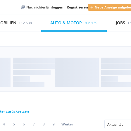
Nachrichten
Einloggen
|
Registrieren
Neue Anzeige aufgeb
OBILIEN
AUTO & MOTOR
JOBS
112.538
206.139
1
lter zurücksetzen
4
5
6
7
8
9
Weiter