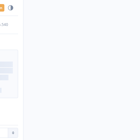
en
5.540