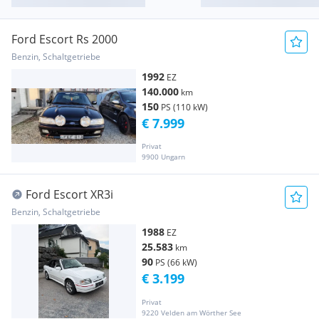
Ford Escort Rs 2000
Benzin, Schaltgetriebe
1992
EZ
140.000
km
150
PS (110 kW)
€ 7.999
Privat
9900 Ungarn
Ford Escort XR3i
Benzin, Schaltgetriebe
1988
EZ
25.583
km
90
PS (66 kW)
€ 3.199
Privat
9220 Velden am Wörther See