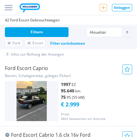
Einloggen
42 Ford Escort Gebrauchtwagen
Filtern
Ford
Escort
Filter zurücksetzen
Infos zur Reihung der Anzeigen
Ford Escort Caprio
Benzin, Schaltgetriebe, gültiges Pickerl
1997
EZ
95.640
km
75
PS (55 kW)
€ 2.999
Privat
4863 Seewalchen am Attersee
Ford Escort Cabrio 1.6 clx 16v Ford