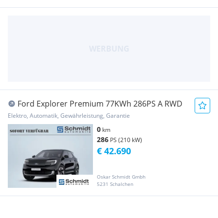
Ford Explorer Premium 77KWh 286PS A RWD
Elektro, Automatik, Gewährleistung, Garantie
0
km
286
PS (210 kW)
€ 42.690
Oskar Schmidt Gmbh
5231 Schalchen