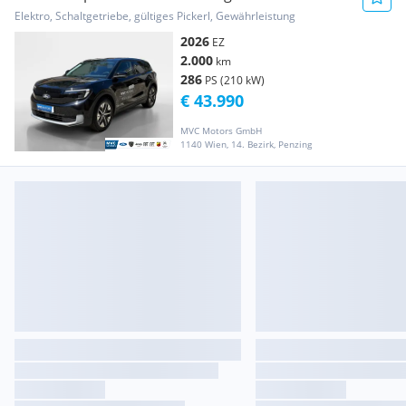
Select
Elektro, Schaltgetriebe, gültiges Pickerl, Gewährleistung
2026
EZ
2.000
km
286
PS (210 kW)
€ 43.990
MVC Motors GmbH
1140 Wien, 14. Bezirk, Penzing