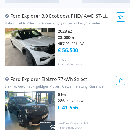
Ford Explorer 3.0 Ecoboost PHEV AWD ST-Line
Automatik
Hybrid Elektro/Benzin, Automatik, gültiges Pickerl, Garantie
2023
EZ
23.000
km
457
PS (336 kW)
€ 56.500
Privat
4553 Schlierbach
Ford Explorer Elektro 77kWh Select
Elektro, Automatik, gültiges Pickerl, Gewährleistung, Garantie
0
km
286
PS (210 kW)
€ 41.556
Ford4you Store GmbH
4840 Vöcklabruck