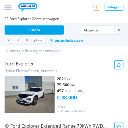
Einloggen
92 Ford Explorer Gebrauchtwagen
Filtern
Ford
Explorer
Filter zurücksetzen
Infos zur Reihung der Anzeigen
Ford Explorer
Hybrid Elektro/Benzin, Automatik
2021
EZ
75.500
km
457
PS (336 kW)
€ 38.000
Privat
2351 Wiener Neudorf
Ford Explorer Extended Range 79kWh RWD