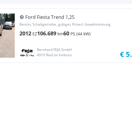
Ford Fiesta Trend 1,25
Benzin, Schaltgetriebe, gültiges Pickerl, Gewährleistung
2012
106.689
60
EZ
km
PS (44 kW)
Bernhard FEJA GmbH
€ 5
4910 Ried im Innkreis