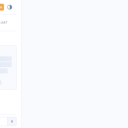
en
5.647