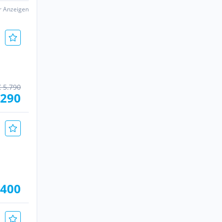
er Anzeigen
€ 5.790
.290
.400