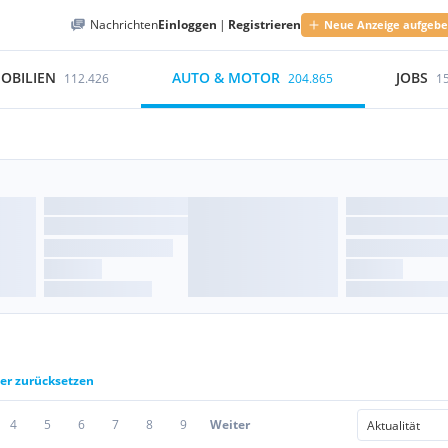
Nachrichten
Einloggen
|
Registrieren
Neue Anzeige aufgeb
OBILIEN
AUTO & MOTOR
JOBS
112.426
204.865
1
ter zurücksetzen
4
5
6
7
8
9
Weiter