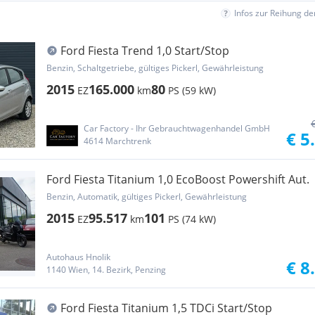
Infos zur Reihung d
Ford Fiesta Trend 1,0 Start/Stop
Benzin, Schaltgetriebe, gültiges Pickerl, Gewährleistung
2015
165.000
80
EZ
km
PS (59 kW)
Car Factory - Ihr Gebrauchtwagenhandel GmbH
€ 5
4614 Marchtrenk
Ford Fiesta Titanium 1,0 EcoBoost Powershift Aut.
Benzin, Automatik, gültiges Pickerl, Gewährleistung
2015
95.517
101
EZ
km
PS (74 kW)
Autohaus Hnolik
€ 8
1140 Wien, 14. Bezirk, Penzing
Ford Fiesta Titanium 1,5 TDCi Start/Stop