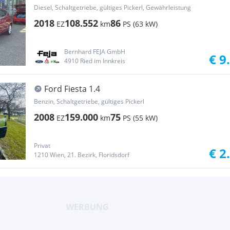
Diesel, Schaltgetriebe, gültiges Pickerl, Gewährleistung
2018
108.552
86
EZ
km
PS (63 kW)
Bernhard FEJA GmbH
€ 9
4910 Ried im Innkreis
Ford Fiesta 1.4
Benzin, Schaltgetriebe, gültiges Pickerl
2008
159.000
75
EZ
km
PS (55 kW)
Privat
€ 2
1210 Wien, 21. Bezirk, Floridsdorf