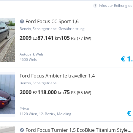
Infos zur Reihung d
Ford Focus CC Sport 1,6
Benzin, Schaltgetriebe, Gewährleistung
2009
87.141
105
EZ
km
PS (77 kW)
Autopark Wels
€ 1
4600 Wels
Ford Focus Ambiente traveller 1.4
Benzin, Schaltgetriebe
2000
118.000
75
EZ
km
PS (55 kW)
Privat
€
1120 Wien, 12. Bezirk, Meidling
Ford Focus Turnier 1,5 EcoBlue Titanium Style