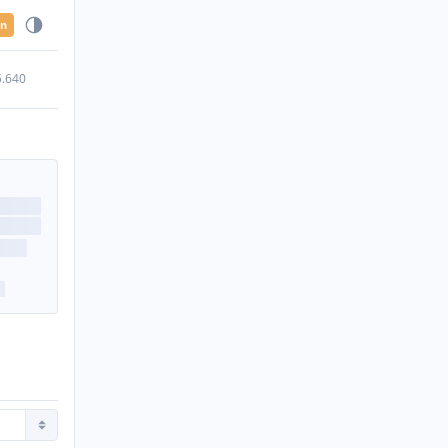
en
5.640