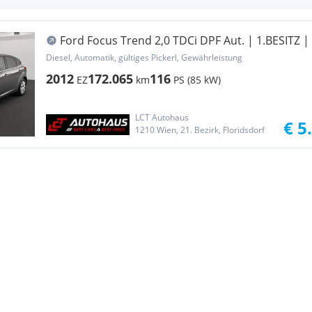
Ford Focus Trend 2,0 TDCi DPF Aut. | 1.BESITZ |
Diesel, Automatik, gültiges Pickerl, Gewährleistung
2012
172.065
116
EZ
km
PS (85 kW)
LCT Autohaus
€ 5
1210 Wien, 21. Bezirk, Floridsdorf