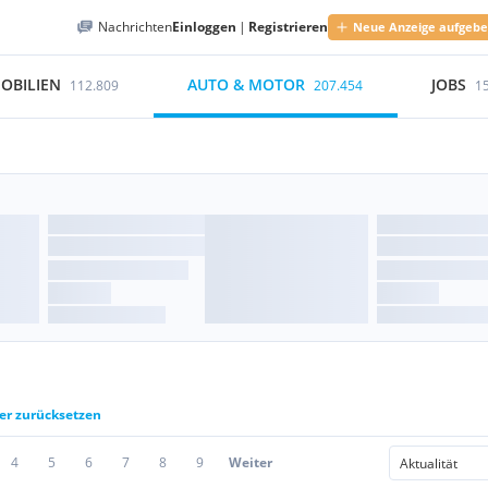
Nachrichten
Einloggen
|
Registrieren
Neue Anzeige aufgeb
OBILIEN
AUTO & MOTOR
JOBS
112.809
207.454
1
ter zurücksetzen
4
5
6
7
8
9
Weiter