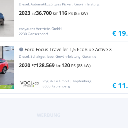
Aut.;W...
Diesel, Automatik, gültiges Pickerl, Gewährleistung
2023
36.700
116
EZ
km
PS (85 kW)
easyautos Vertriebs GmbH
€ 19
2230 Gänserndorf
Ford Focus Traveller 1,5 EcoBlue Active X
Diesel, Schaltgetriebe, Gewährleistung, Garantie
2020
128.569
120
EZ
km
PS (88 kW)
Vogl & Co GmbH | Kapfenberg
€ 11
8605 Kapfenberg