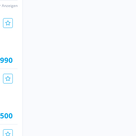
er Anzeigen
.990
 500