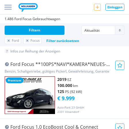
Einloggen
1.486 Ford Focus Gebrauchtwagen
Filtern
Ford
Focus
Filter zurücksetzen
Infos zur Reihung der Anzeigen
Ford Focus **100PS*NAVI*KAMERA*NEUES-
PICKERL9/2027*M...
Benzin, Schaltgetriebe, gültiges Pickerl, Gewährleistung, Garantie
2019
EZ
Premium
100.000
km
125
PS (92 kW)
€ 9.999
Auto-Park 23 GmbH
2331 Vösendorf
Ford Focus 1,0 EcoBoost Cool & Connect