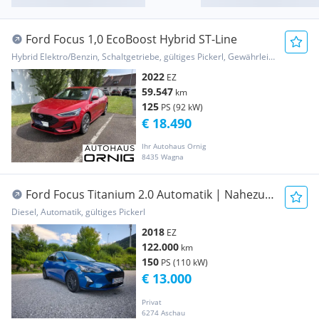
Ford Focus 1,0 EcoBoost Hybrid ST-Line
Hybrid Elektro/Benzin, Schaltgetriebe, gültiges Pickerl, Gewährleistung
2022
EZ
59.547
km
125
PS (92 kW)
€ 18.490
Ihr Autohaus Ornig
8435 Wagna
Ford Focus Titanium 2.0 Automatik | Nahezu
Vollausstattung &
Diesel, Automatik, gültiges Pickerl
2018
EZ
122.000
km
150
PS (110 kW)
€ 13.000
Privat
6274 Aschau