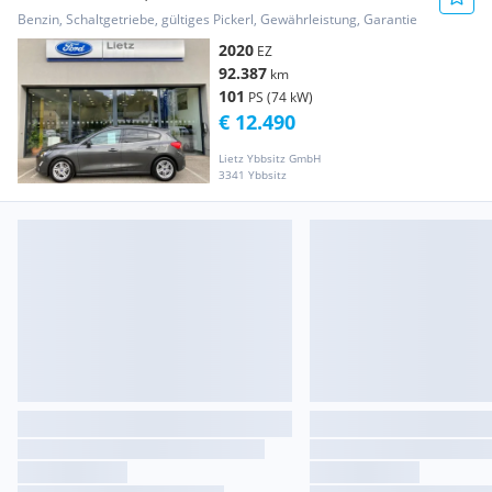
Benzin, Schaltgetriebe, gültiges Pickerl, Gewährleistung, Garantie
2020
EZ
92.387
km
101
PS (74 kW)
€ 12.490
Lietz Ybbsitz GmbH
3341 Ybbsitz