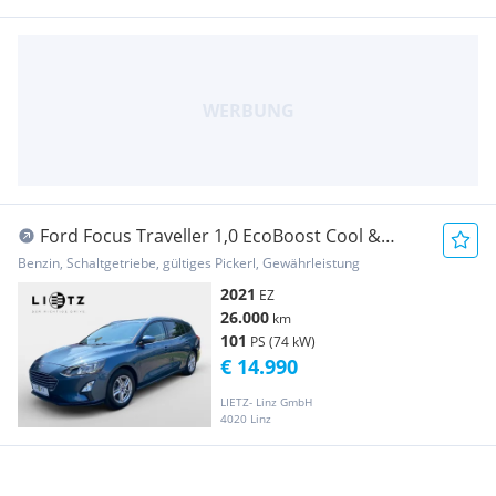
Ford Focus Traveller 1,0 EcoBoost Cool &
Connect
Benzin, Schaltgetriebe, gültiges Pickerl, Gewährleistung
2021
EZ
26.000
km
101
PS (74 kW)
€ 14.990
LIETZ- Linz GmbH
4020 Linz