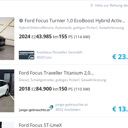
Infos zur Reihung d
Ford Focus Turnier 1,0 EcoBoost Hybrid Active
Aut.
Hybrid Elektro/Benzin, Automatik, gültiges Pickerl, Gewährleistung
2024
43.985
155
EZ
km
PS (114 kW)
Autohaus Destalles GesmbH
€ 23
4020 Linz
Ford Focus Traveller Titanium 2,0
*NAVI*KLIMA*SPURASS
Diesel, Schaltgetriebe, gültiges Pickerl, Gewährleistung
2018
84.900
150
EZ
km
PS (110 kW)
junge-gebrauchte.at
€ 13
4052 Ansfelden
Ford Focus ST-LineX