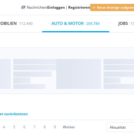
Nachrichten
Einloggen
|
Registrieren
Neue Anzeige aufgeb
OBILIEN
AUTO & MOTOR
JOBS
112.440
204.784
1
ter zurücksetzen
4
5
6
7
8
9
Weiter