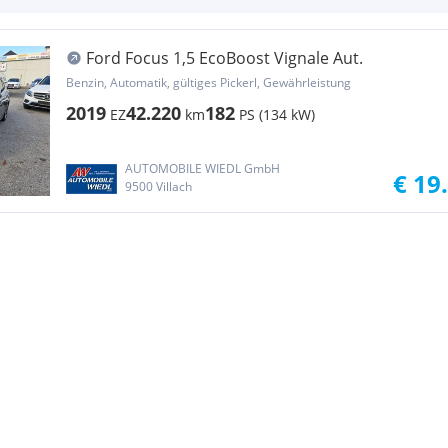
Ford Focus 1,5 EcoBoost Vignale Aut.
Benzin, Automatik, gültiges Pickerl, Gewährleistung
2019
42.220
182
EZ
km
PS (134 kW)
AUTOMOBILE WIEDL GmbH
€ 19
9500 Villach