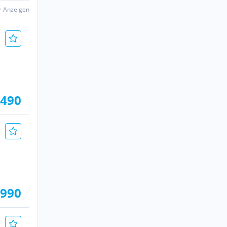
er Anzeigen
.490
.990