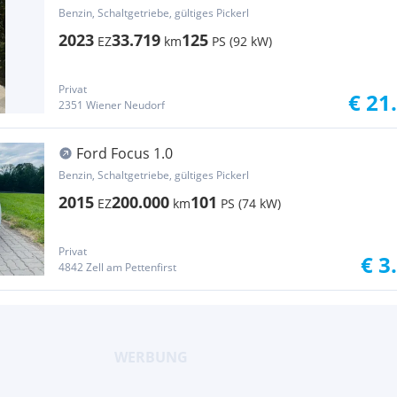
Benzin, Schaltgetriebe, gültiges Pickerl
2023
33.719
125
EZ
km
PS (92 kW)
Privat
€ 21
2351 Wiener Neudorf
Ford Focus 1.0
Benzin, Schaltgetriebe, gültiges Pickerl
2015
200.000
101
EZ
km
PS (74 kW)
Privat
€ 3
4842 Zell am Pettenfirst