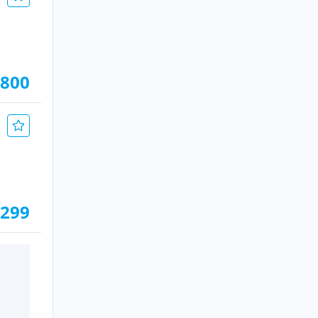
.800
.299