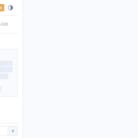
en
5.630