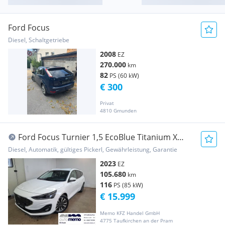
Ford Focus
Diesel, Schaltgetriebe
2008
EZ
270.000
km
82
PS (60 kW)
€ 300
Privat
4810 Gmunden
Ford Focus Turnier 1,5 EcoBlue Titanium X
Aut. AHK, ...
Diesel, Automatik, gültiges Pickerl, Gewährleistung, Garantie
2023
EZ
105.680
km
116
PS (85 kW)
€ 15.999
Memo KFZ Handel GmbH
4775 Taufkirchen an der Pram