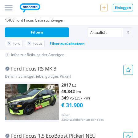
Einloggen
1.468 Ford Focus Gebrauchtwagen
Filtern
Ford
Focus
Filter zurücksetzen
Infos zur Reihung der Anzeigen
Ford Focus RS MK 3
Benzin, Schaltgetriebe, gültiges Pickerl
2017
EZ
49.342
km
349
PS (257 kW)
€ 31.900
Privat
3340 Waidhofen an der Ybbs
Ford Focus 1.5 EcoBoost Pickerl NEU