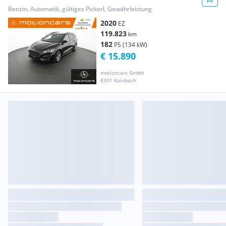
Benzin, Automatik, gültiges Pickerl, Gewährleistung
2020
EZ
119.823
km
182
PS (134 kW)
€ 15.890
motioncars GmbH
8301 Kainbach