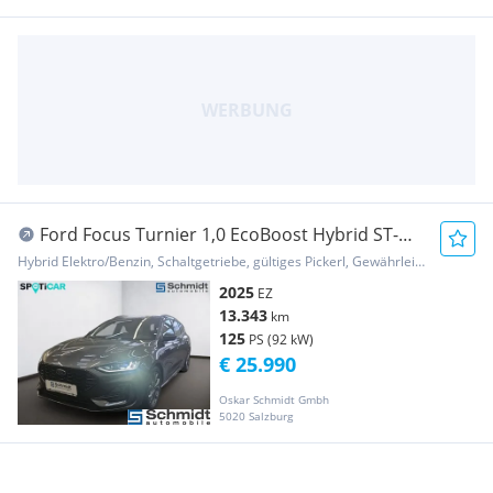
Ford Focus Turnier 1,0 EcoBoost Hybrid ST-
Line
Hybrid Elektro/Benzin, Schaltgetriebe, gültiges Pickerl, Gewährleistung, Garantie
2025
EZ
13.343
km
125
PS (92 kW)
€ 25.990
Oskar Schmidt Gmbh
5020 Salzburg