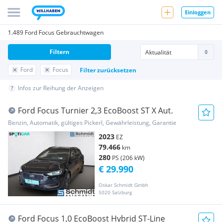
Einloggen
1.489 Ford Focus Gebrauchtwagen
Filtern
Ford
Focus
Filter zurücksetzen
Infos zur Reihung der Anzeigen
Ford Focus Turnier 2,3 EcoBoost ST X Aut.
Benzin, Automatik, gültiges Pickerl, Gewährleistung, Garantie
2023
EZ
79.466
km
280
PS (206 kW)
€ 29.990
Oskar Schmidt Gmbh
5020 Salzburg
Ford Focus 1,0 EcoBoost Hybrid ST-Line