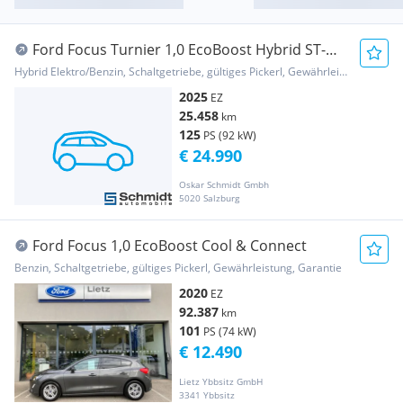
Ford Focus Turnier 1,0 EcoBoost Hybrid ST-
Line
Hybrid Elektro/Benzin, Schaltgetriebe, gültiges Pickerl, Gewährleistung, Garantie
2025
EZ
25.458
km
125
PS (92 kW)
€ 24.990
Oskar Schmidt Gmbh
5020 Salzburg
Ford Focus 1,0 EcoBoost Cool & Connect
Benzin, Schaltgetriebe, gültiges Pickerl, Gewährleistung, Garantie
2020
EZ
92.387
km
101
PS (74 kW)
€ 12.490
Lietz Ybbsitz GmbH
3341 Ybbsitz