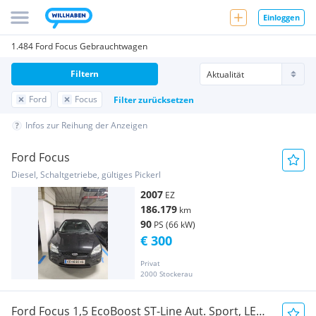
Einloggen
1.484 Ford Focus Gebrauchtwagen
Filtern
Ford
Focus
Filter zurücksetzen
Infos zur Reihung der Anzeigen
Ford Focus
Diesel, Schaltgetriebe, gültiges Pickerl
2007
EZ
186.179
km
90
PS (66 kW)
€ 300
Privat
2000 Stockerau
Ford Focus 1,5 EcoBoost ST-Line Aut. Sport, LED,