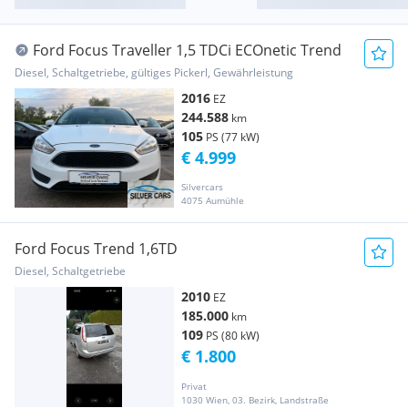
Ford Focus Traveller 1,5 TDCi ECOnetic Trend
Diesel, Schaltgetriebe, gültiges Pickerl, Gewährleistung
2016
EZ
244.588
km
105
PS (77 kW)
€ 4.999
Silvercars
4075 Aumühle
Ford Focus Trend 1,6TD
Diesel, Schaltgetriebe
2010
EZ
185.000
km
109
PS (80 kW)
€ 1.800
Privat
1030 Wien, 03. Bezirk, Landstraße