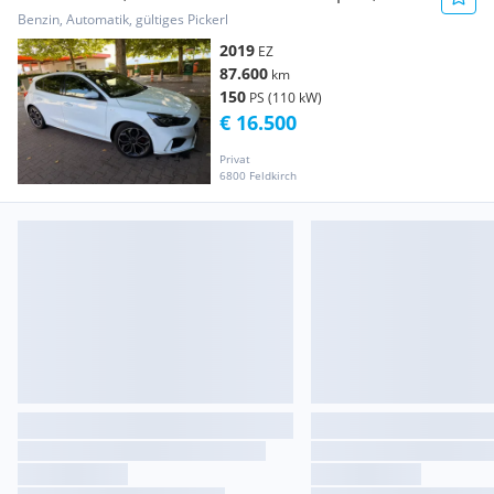
Navi, Panoramadach, Soundsystem
Benzin, Automatik, gültiges Pickerl
2019
EZ
87.600
km
150
PS (110 kW)
€ 16.500
Privat
6800 Feldkirch