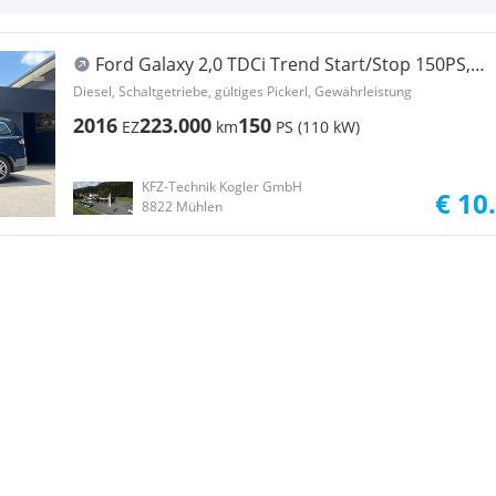
Ford Galaxy 2,0 TDCi Trend Start/Stop 150PS,
Sitzhei...
Diesel, Schaltgetriebe, gültiges Pickerl, Gewährleistung
2016
223.000
150
EZ
km
PS (110 kW)
KFZ-Technik Kogler GmbH
€ 10
8822 Mühlen