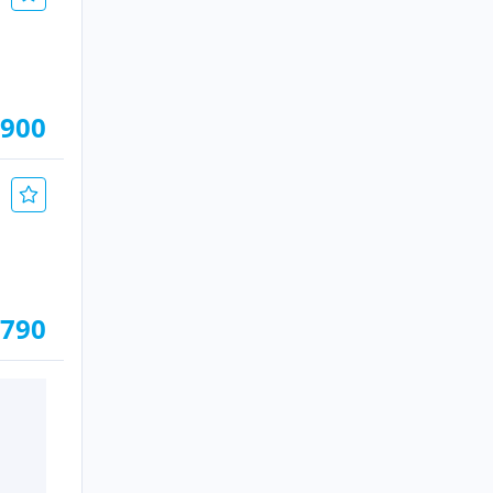
.900
.790