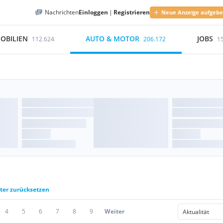
Nachrichten
Einloggen
|
Registrieren
Neue Anzeige aufgeb
OBILIEN
AUTO & MOTOR
JOBS
112.624
206.172
1
lter zurücksetzen
4
5
6
7
8
9
Weiter