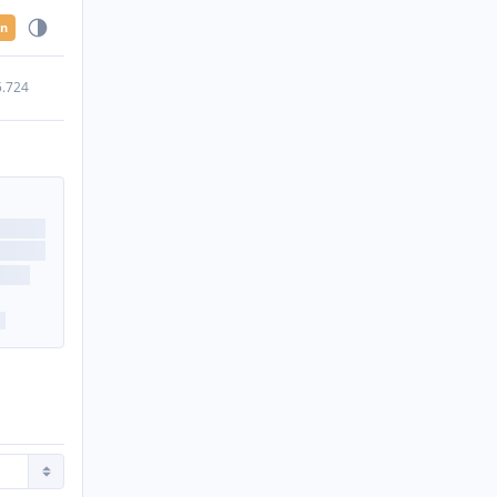
en
5.724