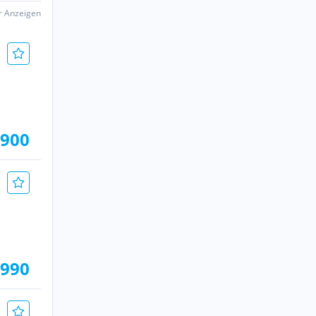
er Anzeigen
.900
.990