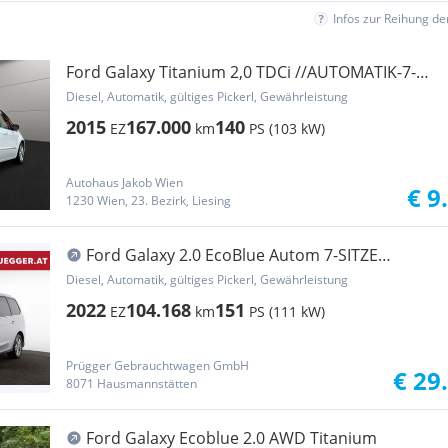
Infos zur Reihung d
Ford Galaxy Titanium 2,0 TDCi //AUTOMATIK-7-
SITZER-T...
Diesel, Automatik, gültiges Pickerl, Gewährleistung
2015
167.000
140
EZ
km
PS (103 kW)
Autohaus Jakob Wien
€ 9
1230 Wien, 23. Bezirk, Liesing
Ford Galaxy 2.0 EcoBlue Autom 7-SITZE
TITANIUM LEDER...
Diesel, Automatik, gültiges Pickerl, Gewährleistung
2022
104.168
151
EZ
km
PS (111 kW)
Prügger Gebrauchtwagen GmbH
€ 29
8071 Hausmannstätten
Ford Galaxy Ecoblue 2.0 AWD Titanium