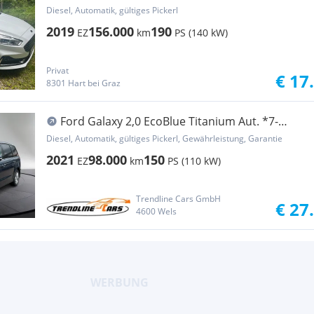
Diesel, Automatik, gültiges Pickerl
2019
156.000
190
EZ
km
PS (140 kW)
Privat
€ 17
8301 Hart bei Graz
Ford Galaxy 2,0 EcoBlue Titanium Aut. *7-
SITZER*
Diesel, Automatik, gültiges Pickerl, Gewährleistung, Garantie
2021
98.000
150
EZ
km
PS (110 kW)
Trendline Cars GmbH
€ 27
4600 Wels