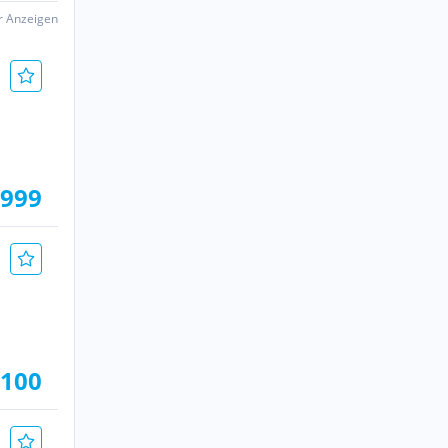
er Anzeigen
.999
.100