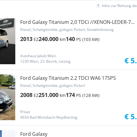
Infos zur Reihung d
Ford Galaxy Titanium 2,0 TDCi //XENON-LEDER-7-
SITZER...
Diesel, Schaltgetriebe, gültiges Pickerl, Gewährleistung
2013
240.000
140
EZ
km
PS (103 kW)
Autohaus Jakob Wien
€ 5
1230 Wien, 23. Bezirk, Liesing
Ford Galaxy Titanium 2.2 TDCI WA6 175PS
Diesel, Schaltgetriebe, gültiges Pickerl
2008
251.000
174
EZ
km
PS (128 kW)
Privat
€ 5
4654 Bad Wimsbach-Neydharting
Ford Galaxy