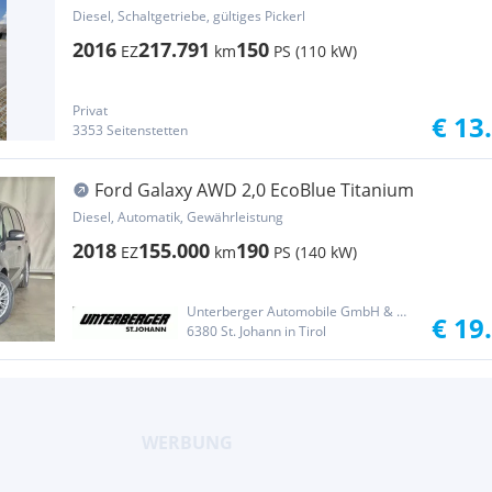
Diesel, Schaltgetriebe, gültiges Pickerl
2016
217.791
150
EZ
km
PS (110 kW)
Privat
€ 13
3353 Seitenstetten
Ford Galaxy AWD 2,0 EcoBlue Titanium
Diesel, Automatik, Gewährleistung
2018
155.000
190
EZ
km
PS (140 kW)
Unterberger Automobile GmbH & Co KG
€ 19
6380 St. Johann in Tirol