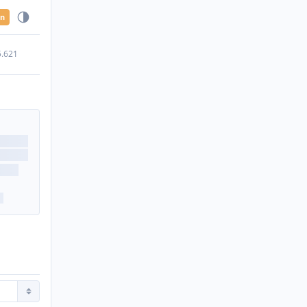
en
5.621