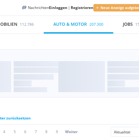
Nachrichten
Einloggen
|
Registrieren
Neue Anzeige aufgeb
OBILIEN
AUTO & MOTOR
JOBS
112.786
207.300
1
lter zurücksetzen
4
5
6
7
8
9
Weiter