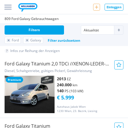
Einloggen
809 Ford Galaxy Gebrauchtwagen
Filtern
Ford
Galaxy
Filter zurücksetzen
Infos zur Reihung der Anzeigen
Ford Galaxy Titanium 2,0 TDCi //XENON-LEDER-7-
SITZER...
Diesel, Schaltgetriebe, gültiges Pickerl, Gewährleistung
2013
EZ
Premium
240.000
km
140
PS (103 kW)
€ 5.999
Autohaus Jakob Wien
1230 Wien, 23. Bezirk, Liesing
Ford Galaxy Titanium