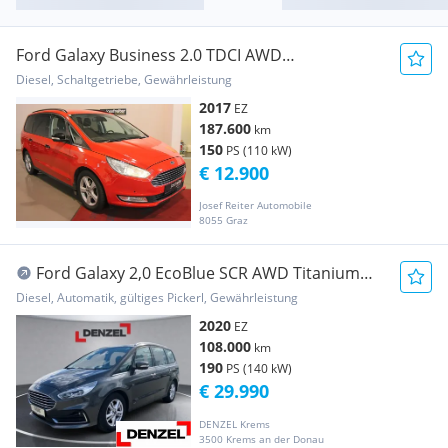
Ford Galaxy Business 2.0 TDCI AWD
NAVI/Lenkradhzg
Diesel, Schaltgetriebe, Gewährleistung
2017
EZ
187.600
km
150
PS (110 kW)
€ 12.900
Josef Reiter Automobile
8055 Graz
Ford Galaxy 2,0 EcoBlue SCR AWD Titanium
Aut.
Diesel, Automatik, gültiges Pickerl, Gewährleistung
2020
EZ
108.000
km
190
PS (140 kW)
€ 29.990
DENZEL Krems
3500 Krems an der Donau