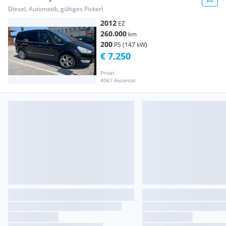
Diesel, Automatik, gültiges Pickerl
2012
EZ
260.000
km
200
PS (147 kW)
€ 7.250
Privat
4061 Aistental