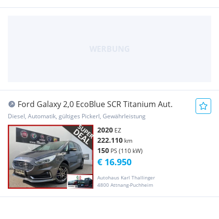
Ford Galaxy 2,0 EcoBlue SCR Titanium Aut.
Diesel, Automatik, gültiges Pickerl, Gewährleistung
2020
EZ
222.110
km
150
PS (110 kW)
€ 16.950
Autohaus Karl Thallinger
4800 Attnang-Puchheim