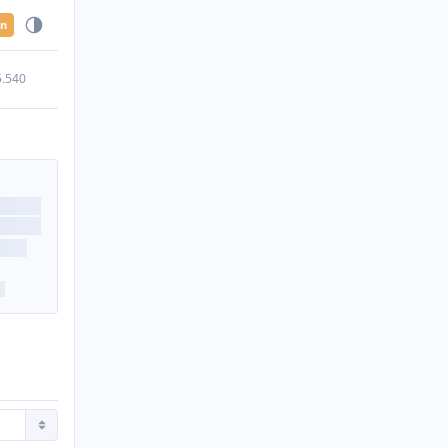
en
5.540