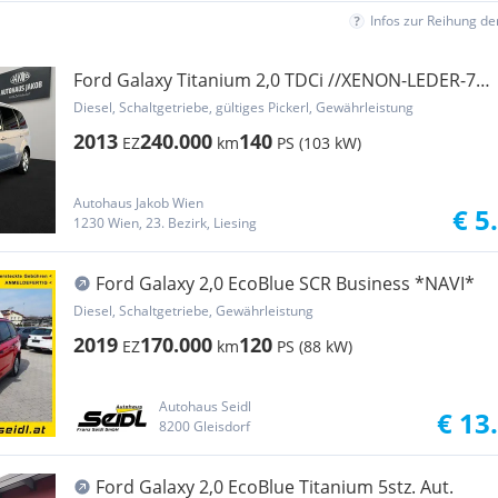
Infos zur Reihung d
Ford Galaxy Titanium 2,0 TDCi //XENON-LEDER-7-
SITZER...
Diesel, Schaltgetriebe, gültiges Pickerl, Gewährleistung
2013
240.000
140
EZ
km
PS (103 kW)
Autohaus Jakob Wien
€ 5
1230 Wien, 23. Bezirk, Liesing
Ford Galaxy 2,0 EcoBlue SCR Business *NAVI*
Diesel, Schaltgetriebe, Gewährleistung
2019
170.000
120
EZ
km
PS (88 kW)
Autohaus Seidl
€ 13
8200 Gleisdorf
Ford Galaxy 2,0 EcoBlue Titanium 5stz. Aut.