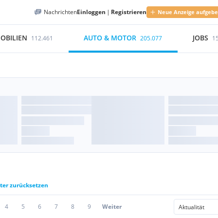
Nachrichten
Einloggen
|
Registrieren
Neue Anzeige aufgeb
OBILIEN
AUTO & MOTOR
JOBS
112.461
205.077
1
lter zurücksetzen
4
5
6
7
8
9
Weiter