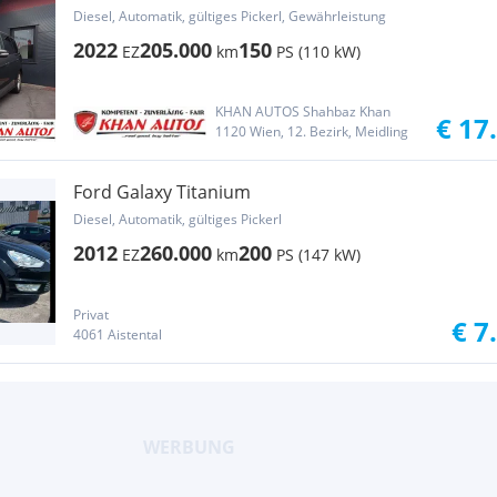
Diesel, Automatik, gültiges Pickerl, Gewährleistung
2022
205.000
150
EZ
km
PS (110 kW)
KHAN AUTOS Shahbaz Khan
€ 17
1120 Wien, 12. Bezirk, Meidling
Ford Galaxy Titanium
Diesel, Automatik, gültiges Pickerl
2012
260.000
200
EZ
km
PS (147 kW)
Privat
€ 7
4061 Aistental