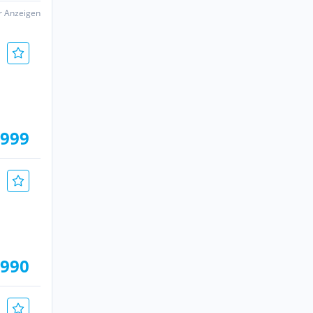
er Anzeigen
.999
.990