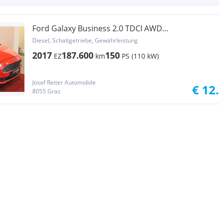
Ford Galaxy Business 2.0 TDCI AWD
NAVI/Lenkradhzg
Diesel, Schaltgetriebe, Gewährleistung
2017
187.600
150
EZ
km
PS (110 kW)
Josef Reiter Automobile
€ 12
8055 Graz