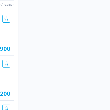
er Anzeigen
.900
.200