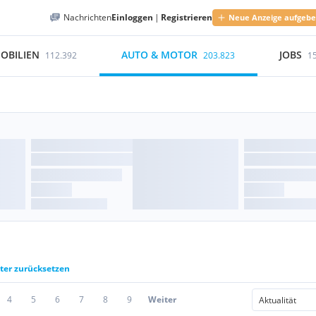
Nachrichten
Einloggen
|
Registrieren
Neue Anzeige aufgeb
OBILIEN
AUTO & MOTOR
JOBS
112.392
203.823
1
lter zurücksetzen
4
5
6
7
8
9
Weiter