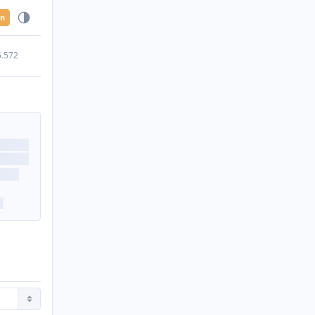
en
5.572