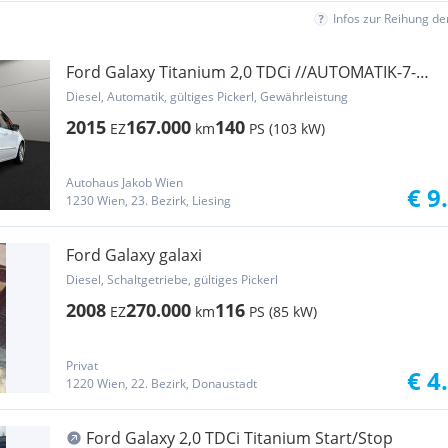
Infos zur Reihung d
Ford Galaxy Titanium 2,0 TDCi //AUTOMATIK-7-
SITZER-T...
Diesel, Automatik, gültiges Pickerl, Gewährleistung
2015
167.000
140
EZ
km
PS (103 kW)
Autohaus Jakob Wien
€ 9
1230 Wien, 23. Bezirk, Liesing
Ford Galaxy galaxi
Diesel, Schaltgetriebe, gültiges Pickerl
2008
270.000
116
EZ
km
PS (85 kW)
Privat
€ 4
1220 Wien, 22. Bezirk, Donaustadt
Ford Galaxy 2,0 TDCi Titanium Start/Stop