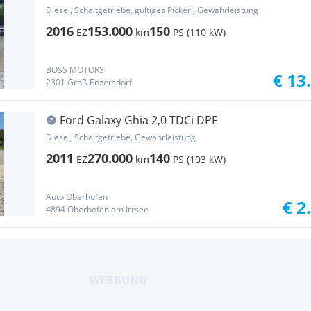
Diesel, Schaltgetriebe, gültiges Pickerl, Gewährleistung
2016
153.000
150
EZ
km
PS (110 kW)
BOSS MOTORS
€ 13
2301 Groß-Enzersdorf
Ford Galaxy Ghia 2,0 TDCi DPF
Diesel, Schaltgetriebe, Gewährleistung
2011
270.000
140
EZ
km
PS (103 kW)
Auto Oberhofen
€ 2
4894 Oberhofen am Irrsee