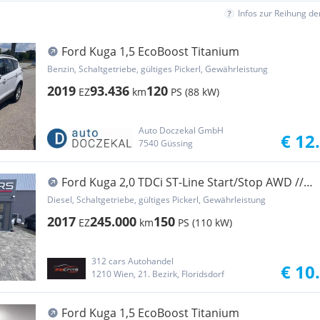
Infos zur Reihung d
Ford Kuga 1,5 EcoBoost Titanium
Benzin, Schaltgetriebe, gültiges Pickerl, Gewährleistung
2019
93.436
120
EZ
km
PS (88 kW)
Auto Doczekal GmbH
€ 12
7540 Güssing
Ford Kuga 2,0 TDCi ST-Line Start/Stop AWD //
Panoram...
Diesel, Schaltgetriebe, gültiges Pickerl, Gewährleistung
2017
245.000
150
EZ
km
PS (110 kW)
312 cars Autohandel
€ 10
1210 Wien, 21. Bezirk, Floridsdorf
Ford Kuga 1,5 EcoBoost Titanium