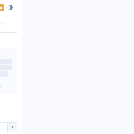
en
5.655