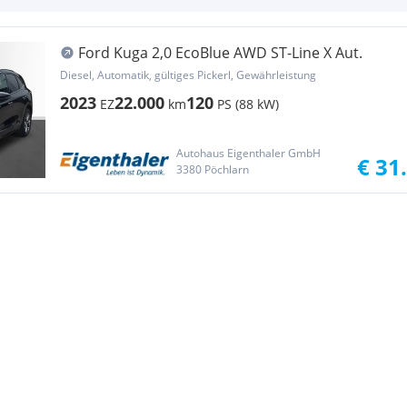
Ford Kuga 2,0 EcoBlue AWD ST-Line X Aut.
Diesel, Automatik, gültiges Pickerl, Gewährleistung
2023
22.000
120
EZ
km
PS (88 kW)
Autohaus Eigenthaler GmbH
€ 31
3380 Pöchlarn