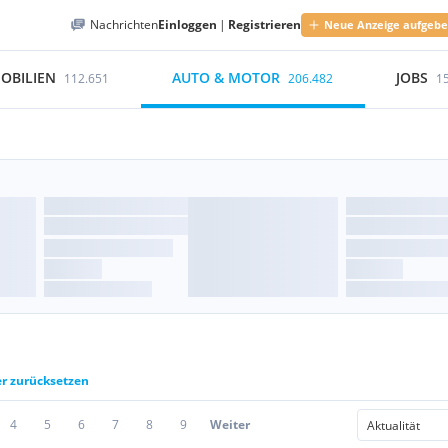
Nachrichten
Einloggen
|
Registrieren
Neue Anzeige aufgeb
OBILIEN
AUTO & MOTOR
JOBS
112.651
206.482
1
er zurücksetzen
4
5
6
7
8
9
Weiter