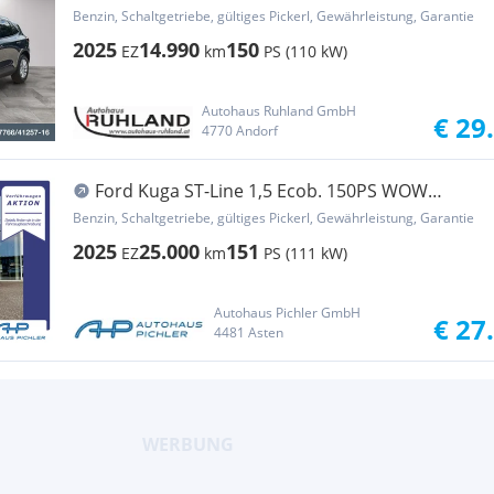
Benzin, Schaltgetriebe, gültiges Pickerl, Gewährleistung, Garantie
2025
14.990
150
EZ
km
PS (110 kW)
Autohaus Ruhland GmbH
€ 29
4770 Andorf
Ford Kuga ST-Line 1,5 Ecob. 150PS WOW
AKTION
Benzin, Schaltgetriebe, gültiges Pickerl, Gewährleistung, Garantie
2025
25.000
151
EZ
km
PS (111 kW)
Autohaus Pichler GmbH
€ 27
4481 Asten