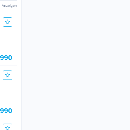
er Anzeigen
.990
.990