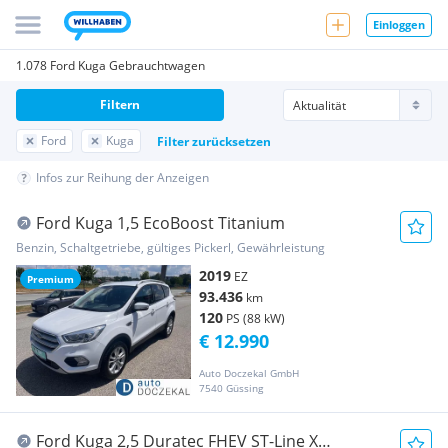
Einloggen
1.078 Ford Kuga Gebrauchtwagen
Filtern
Ford
Kuga
Filter zurücksetzen
Infos zur Reihung der Anzeigen
Ford Kuga 1,5 EcoBoost Titanium
Benzin, Schaltgetriebe, gültiges Pickerl, Gewährleistung
2019
EZ
Premium
93.436
km
120
PS (88 kW)
€ 12.990
Auto Doczekal GmbH
7540 Güssing
Ford Kuga 2,5 Duratec FHEV ST-Line X