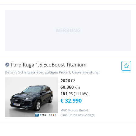
Ford Kuga 1,5 EcoBoost Titanium
Benzin, Schaltgetriebe, gültiges Pickerl, Gewährleistung
2026
EZ
60.360
km
151
PS (111 kW)
€ 32.990
MVC Motors GmbH
2345 Brunn am Gebirge