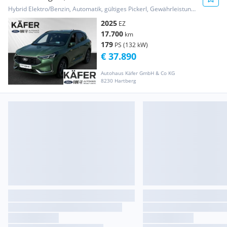
Aut.*TechPaket*...
Hybrid Elektro/Benzin, Automatik, gültiges Pickerl, Gewährleistung, Garantie
2025
EZ
17.700
km
179
PS (132 kW)
€ 37.890
Autohaus Käfer GmbH & Co KG
8230 Hartberg