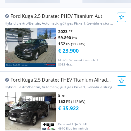
Ford Kuga 2,5 Duratec PHEV Titanium Aut.
Hybrid Elektro/Benzin, Automatik, gültiges Pickerl, Gewährleistung, Garantie
2023
EZ
59.890
km
152
PS (112 kW)
€ 23.900
M. & S. Gaberszik Ges.m.b.H.
8053 Graz
Ford Kuga 2,5 Duratec FHEV Titanium Allrad
Aut.
Hybrid Elektro/Benzin, Automatik, gültiges Pickerl, Gewährleistung
5
km
152
PS (112 kW)
€ 35.922
Bernhard FEJA GmbH
4910 Ried im Innkreis