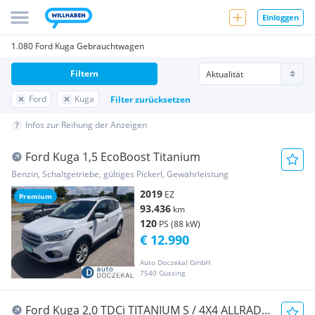
Einloggen
1.080 Ford Kuga Gebrauchtwagen
Filtern
Ford
Kuga
Filter zurücksetzen
Infos zur Reihung der Anzeigen
Ford Kuga 1,5 EcoBoost Titanium
Benzin, Schaltgetriebe, gültiges Pickerl, Gewährleistung
2019
EZ
Premium
93.436
km
120
PS (88 kW)
€ 12.990
Auto Doczekal GmbH
7540 Güssing
Ford Kuga 2,0 TDCi TITANIUM S / 4X4 ALLRAD /