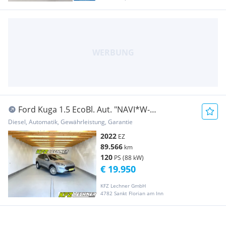
Ford Kuga 1.5 EcoBl. Aut. "NAVI*W-
PAKET*TEMPOMAT"
Diesel, Automatik, Gewährleistung, Garantie
2022
EZ
89.566
km
120
PS (88 kW)
€ 19.950
KFZ Lechner GmbH
4782 Sankt Florian am Inn