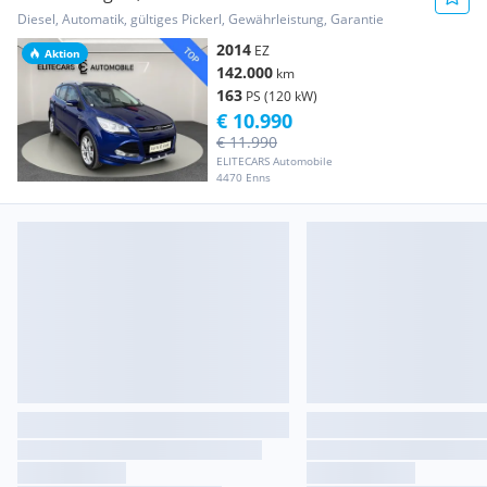
ANHÄNGE...
Diesel, Automatik, gültiges Pickerl, Gewährleistung, Garantie
2014
EZ
Aktion
142.000
km
163
PS (120 kW)
€ 10.990
€ 11.990
ELITECARS Automobile
4470 Enns