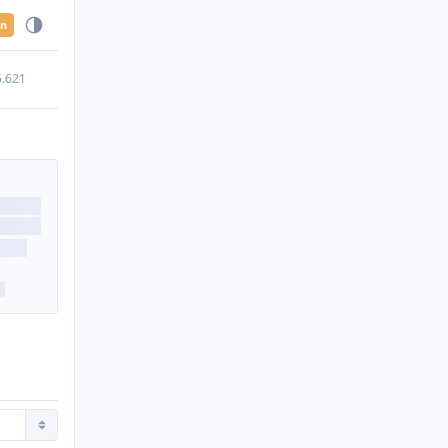
en
5.621