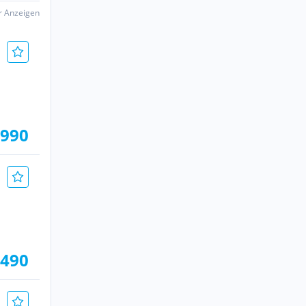
er Anzeigen
.990
.490