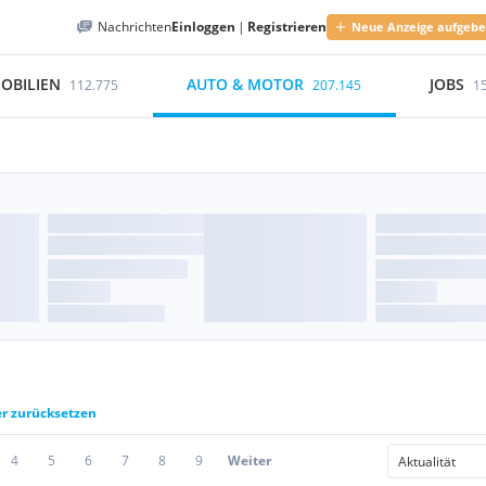
Nachrichten
Einloggen
|
Registrieren
Neue Anzeige aufgeb
OBILIEN
AUTO & MOTOR
JOBS
112.775
207.145
1
er zurücksetzen
4
5
6
7
8
9
Weiter