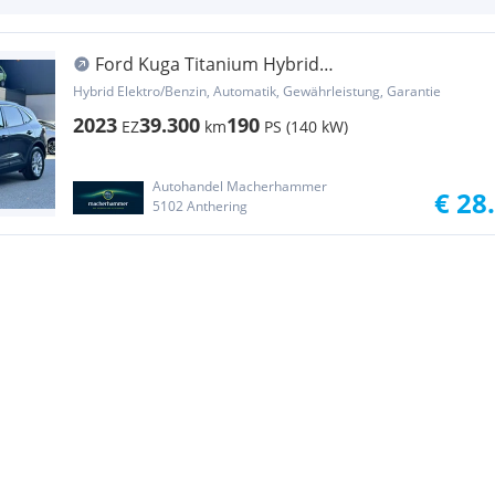
Ford Kuga Titanium Hybrid
*LED*ACC*HUD*KEY*AHK*17''
Hybrid Elektro/Benzin, Automatik, Gewährleistung, Garantie
2023
39.300
190
EZ
km
PS (140 kW)
Autohandel Macherhammer
€ 28
5102 Anthering