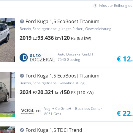
Infos zur Reihung d
Ford Kuga 1,5 EcoBoost Titanium
Benzin, Schaltgetriebe, gültiges Pickerl, Gewährleistung
2019
93.436
120
EZ
km
PS (88 kW)
Auto Doczekal GmbH
€ 12
7540 Güssing
Ford Kuga 1,5 EcoBoost Titanium
Benzin, Schaltgetriebe, Gewährleistung
2024
20.321
150
EZ
km
PS (110 kW)
Vogl + Co GmbH | Business Center
€ 22
8051 Graz
Ford Kuga 1,5 TDCi Trend