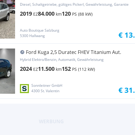
Diesel, Schaltgetriebe, gültiges Pickerl, Gewährleistung, Garantie
2019
84.000
120
EZ
km
PS (88 kW)
Auto Boutique Salzburg
€ 13
5300 Hallwang
Ford Kuga 2,5 Duratec FHEV Titanium Aut.
Hybrid Elektro/Benzin, Automatik, Gewährleistung
2024
11.500
152
EZ
km
PS (112 kW)
Sonnleitner GmbH
€ 31
4300 St. Valentin