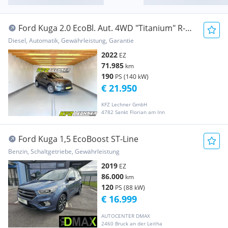
Ford Kuga 2.0 EcoBl. Aut. 4WD "Titanium" R-
KAM*LED*N...
Diesel, Automatik, Gewährleistung, Garantie
2022
EZ
71.985
km
190
PS (140 kW)
€ 21.950
KFZ Lechner GmbH
4782 Sankt Florian am Inn
Ford Kuga 1,5 EcoBoost ST-Line
Benzin, Schaltgetriebe, Gewährleistung
2019
EZ
86.000
km
120
PS (88 kW)
€ 16.999
AUTOCENTER DMAX
2460 Bruck an der Leitha