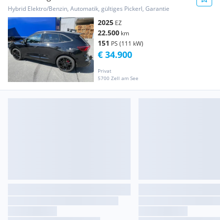
Hybrid Elektro/Benzin, Automatik, gültiges Pickerl, Garantie
2025
EZ
22.500
km
151
PS (111 kW)
€ 34.900
Privat
5700 Zell am See