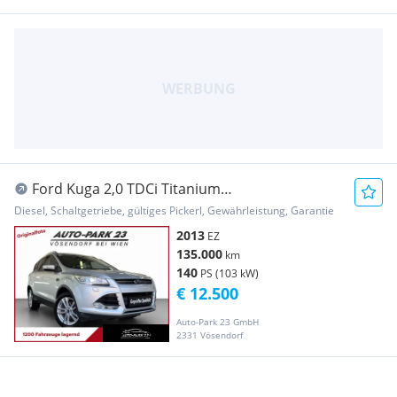
Ford Kuga 2,0 TDCi Titanium
4x4*140PS*NEUES-PICKERL5...
Diesel, Schaltgetriebe, gültiges Pickerl, Gewährleistung, Garantie
2013
EZ
135.000
km
140
PS (103 kW)
€ 12.500
Auto-Park 23 GmbH
2331 Vösendorf