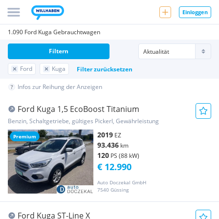
Einloggen
1.090 Ford Kuga Gebrauchtwagen
Filtern
Ford
Kuga
Filter zurücksetzen
Infos zur Reihung der Anzeigen
Ford Kuga 1,5 EcoBoost Titanium
Benzin, Schaltgetriebe, gültiges Pickerl, Gewährleistung
2019
EZ
Premium
93.436
km
120
PS (88 kW)
€ 12.990
Auto Doczekal GmbH
7540 Güssing
Ford Kuga ST-Line X