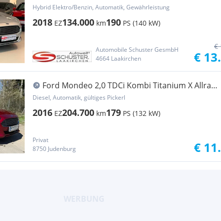
Hybrid Elektro/Benzin, Automatik, Gewährleistung
2018
134.000
190
EZ
km
PS (140 kW)
€ 
Automobile Schuster GesmbH
€ 13
4664 Laakirchen
Ford Mondeo 2,0 TDCi Kombi Titanium X Allrad
AT
Diesel, Automatik, gültiges Pickerl
2016
204.700
179
EZ
km
PS (132 kW)
Privat
€ 11
8750 Judenburg