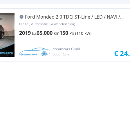
Ford Mondeo 2.0 TDCi ST-Line / LED / NAVI /
ASISSTEN...
Diesel, Automatik, Gewährleistung
2019
65.000
150
EZ
km
PS (110 kW)
dreamcars GmbH
€ 24
6063 Rum