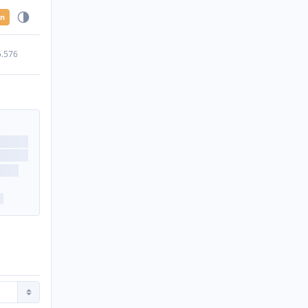
en
5.576