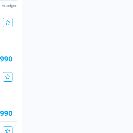
er Anzeigen
.990
.990