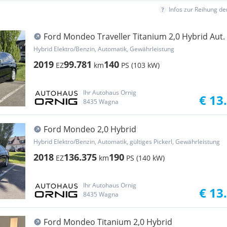
Infos zur Reihung d
Ford Mondeo Traveller Titanium 2,0 Hybrid Aut.
Hybrid Elektro/Benzin, Automatik, Gewährleistung
2019
99.781
140
EZ
km
PS (103 kW)
Ihr Autohaus Ornig
€ 13
8435 Wagna
Ford Mondeo 2,0 Hybrid
Hybrid Elektro/Benzin, Automatik, gültiges Pickerl, Gewährleistung
2018
136.375
190
EZ
km
PS (140 kW)
Ihr Autohaus Ornig
€ 13
8435 Wagna
Ford Mondeo Titanium 2,0 Hybrid