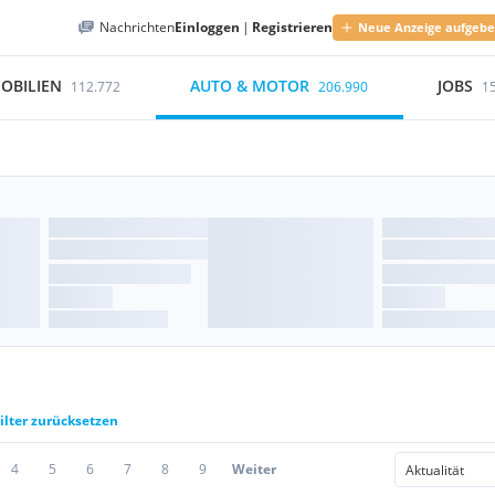
Nachrichten
Einloggen
|
Registrieren
Neue Anzeige aufgeb
OBILIEN
AUTO & MOTOR
JOBS
112.772
206.990
1
ilter zurücksetzen
4
5
6
7
8
9
Weiter