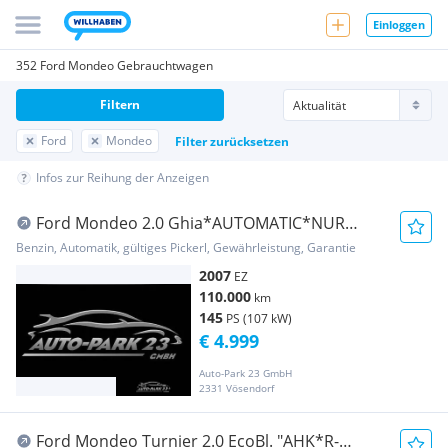
Einloggen
352 Ford Mondeo Gebrauchtwagen
Filtern
Ford
Mondeo
Filter zurücksetzen
Infos zur Reihung der Anzeigen
Ford Mondeo 2.0 Ghia*AUTOMATIC*NUR
110.000KM*MOD2008
Benzin, Automatik, gültiges Pickerl, Gewährleistung, Garantie
2007
EZ
110.000
km
145
PS (107 kW)
€ 4.999
Auto-Park 23 GmbH
2331 Vösendorf
Ford Mondeo Turnier 2.0 EcoBl. "AHK*R-