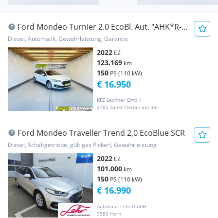
Ford Mondeo Turnier 2.0 EcoBl. Aut. "AHK*R-
KAM*ACC*N...
Diesel, Automatik, Gewährleistung, Garantie
2022
EZ
123.169
km
150
PS (110 kW)
€ 16.950
KFZ Lechner GmbH
4782 Sankt Florian am Inn
Ford Mondeo Traveller Trend 2,0 EcoBlue SCR
Diesel, Schaltgetriebe, gültiges Pickerl, Gewährleistung
2022
EZ
101.000
km
150
PS (110 kW)
€ 16.990
Autohaus Lehr GmbH
3580 Horn