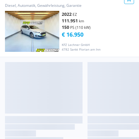
KAM*DAB*SITZH*...
Diesel, Automatik, Gewährleistung, Garantie
2022
EZ
111.951
km
150
PS (110 kW)
€ 16.950
KFZ Lechner GmbH
4782 Sankt Florian am Inn