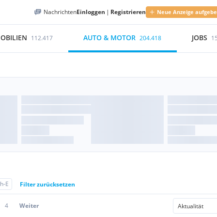
Nachrichten
Einloggen
|
Registrieren
Neue Anzeige aufgeb
OBILIEN
AUTO & MOTOR
JOBS
112.417
204.418
1
h-E
Filter zurücksetzen
4
Weiter