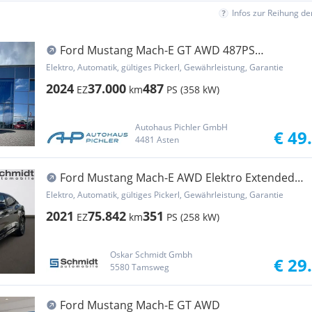
Infos zur Reihung d
Ford Mustang Mach-E GT AWD 487PS
Vorführwagen AKTION
Elektro, Automatik, gültiges Pickerl, Gewährleistung, Garantie
2024
37.000
487
EZ
km
PS (358 kW)
Autohaus Pichler GmbH
€ 49
4481 Asten
Ford Mustang Mach-E AWD Elektro Extended
Range
Elektro, Automatik, gültiges Pickerl, Gewährleistung, Garantie
2021
75.842
351
EZ
km
PS (258 kW)
Oskar Schmidt Gmbh
€ 29
5580 Tamsweg
Ford Mustang Mach-E GT AWD