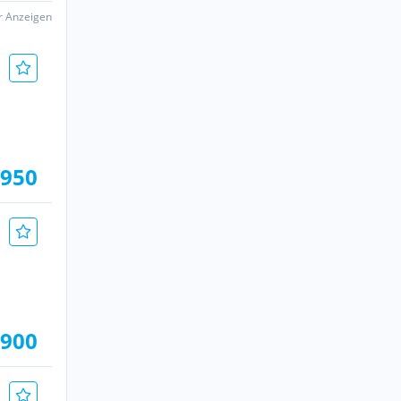
er Anzeigen
.950
.900