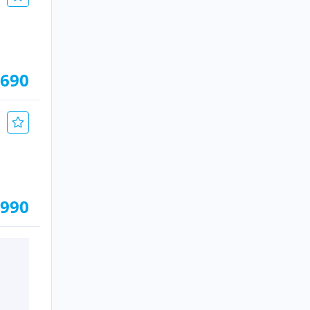
.690
.990