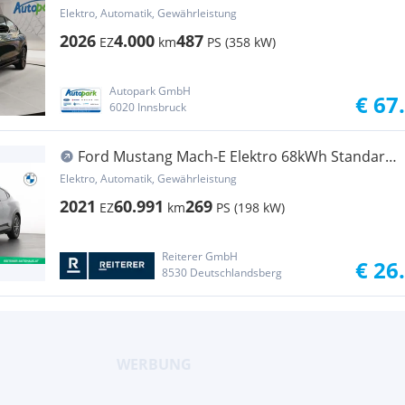
Elektro, Automatik, Gewährleistung
2026
4.000
487
EZ
km
PS (358 kW)
Autopark GmbH
€ 67
6020 Innsbruck
Ford Mustang Mach-E Elektro 68kWh Standard
Range
Elektro, Automatik, Gewährleistung
2021
60.991
269
EZ
km
PS (198 kW)
Reiterer GmbH
€ 26
8530 Deutschlandsberg