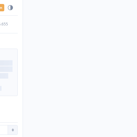
en
5.655