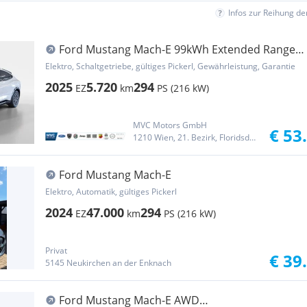
Infos zur Reihung d
Ford Mustang Mach-E 99kWh Extended Range
Premium
Elektro, Schaltgetriebe, gültiges Pickerl, Gewährleistung, Garantie
2025
5.720
294
EZ
km
PS (216 kW)
MVC Motors GmbH
€ 53
1210 Wien, 21. Bezirk, Floridsdorf
Ford Mustang Mach-E
Elektro, Automatik, gültiges Pickerl
2024
47.000
294
EZ
km
PS (216 kW)
Privat
€ 39
5145 Neukirchen an der Enknach
Ford Mustang Mach-E AWD