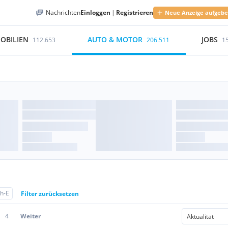
Nachrichten
Einloggen
|
Registrieren
Neue Anzeige aufgeb
OBILIEN
AUTO & MOTOR
JOBS
112.653
206.511
1
h-E
Filter zurücksetzen
4
Weiter