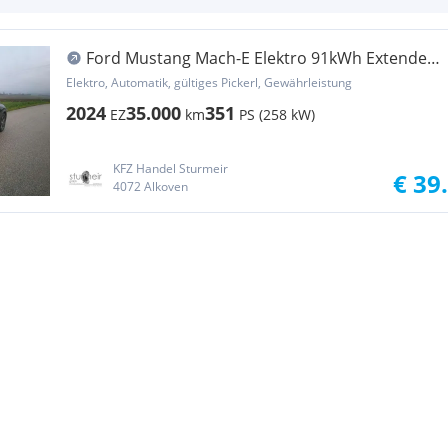
Ford Mustang Mach-E Elektro 91kWh Extended
Range wen...
Elektro, Automatik, gültiges Pickerl, Gewährleistung
2024
35.000
351
EZ
km
PS (258 kW)
KFZ Handel Sturmeir
€ 39
4072 Alkoven