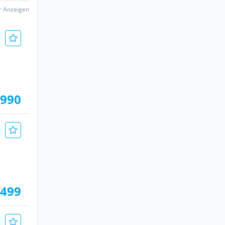
er Anzeigen
.990
.499