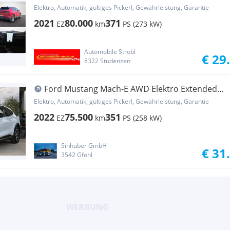
99kWh*B&O*Pano*Memory*
Elektro, Automatik, gültiges Pickerl, Gewährleistung, Garantie
2021
80.000
371
EZ
km
PS (273 kW)
Automobile Strobl
€ 29
8322 Studenzen
Ford Mustang Mach-E AWD Elektro Extended
Range ACC, ...
Elektro, Automatik, gültiges Pickerl, Gewährleistung, Garantie
2022
75.500
351
EZ
km
PS (258 kW)
Sinhuber GmbH
€ 31
3542 Gföhl