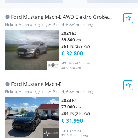
Ford Mustang Mach-E AWD Elektro Große
Batterie viele Extras wenig KM Reifen Neu
Elektro, Automatik, gültiges Pickerl, Gewährleistung
Extended Range
2021
EZ
39.800
km
351
PS (258 kW)
€ 32.800
KFZ Handel Sturmeir
4072 Alkoven
Ford Mustang Mach-E
Elektro, Automatik, gültiges Pickerl, Gewährleistung
2023
EZ
77.000
km
294
PS (216 kW)
€ 31.990
E.D.E Cars e.U.
7210 Mattersburg