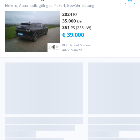
Extended Range wen...
Elektro, Automatik, gültiges Pickerl, Gewährleistung
2024
EZ
35.000
km
351
PS (258 kW)
€ 39.000
KFZ Handel Sturmeir
4072 Alkoven