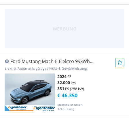
Ford Mustang Mach-E Elektro 99kWh
Extended Range Pre...
Elektro, Automatik, gültiges Pickerl, Gewährleistung
2024
EZ
32.000
km
351
PS (258 kW)
€ 46.350
Eigenthaler GmbH
3242 Texing