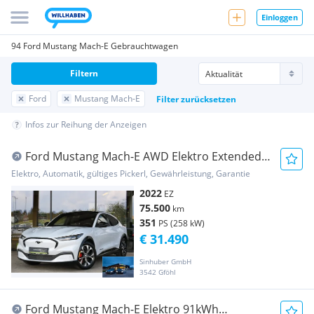
Einloggen
94 Ford Mustang Mach-E Gebrauchtwagen
Filtern
Ford
Mustang Mach-E
Filter zurücksetzen
Infos zur Reihung der Anzeigen
Ford Mustang Mach-E AWD Elektro Extended
Range ACC, ...
Elektro, Automatik, gültiges Pickerl, Gewährleistung, Garantie
2022
EZ
75.500
km
351
PS (258 kW)
€ 31.490
Sinhuber GmbH
3542 Gföhl
Ford Mustang Mach-E Elektro 91kWh