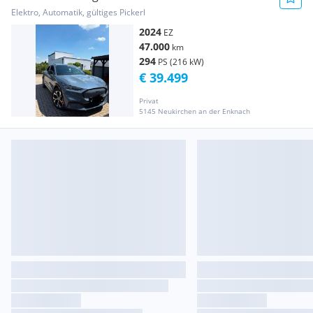
Elektro, Automatik, gültiges Pickerl
2024
EZ
47.000
km
294
PS (216 kW)
€ 39.499
Privat
5145 Neukirchen an der Enknach