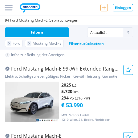
Einloggen
94 Ford Mustang Mach-E Gebrauchtwagen
Filtern
Ford
Mustang Mach-E
Filter zurücksetzen
Infos zur Reihung der Anzeigen
Ford Mustang Mach-E 99kWh Extended Range
Premium
Elektro, Schaltgetriebe, gültiges Pickerl, Gewährleistung, Garantie
2025
EZ
5.720
km
294
PS (216 kW)
€ 53.990
MVC Motors GmbH
1210 Wien, 21. Bezirk, Floridsdorf
Ford Mustang Mach-E