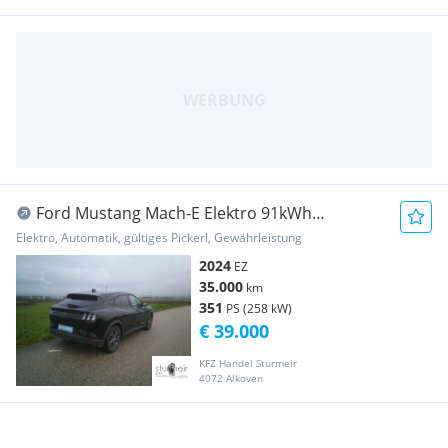
Ford Mustang Mach-E Elektro 91kWh
Extended Range wen...
Elektro, Automatik, gültiges Pickerl, Gewährleistung
2024
EZ
35.000
km
351
PS (258 kW)
€ 39.000
KFZ Handel Sturmeir
4072 Alkoven