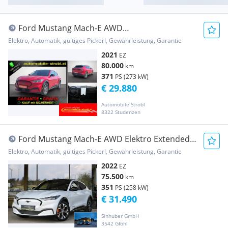
Ford Mustang Mach-E AWD
99kWh*B&O*Pano*Memory*
Elektro, Automatik, gültiges Pickerl, Gewährleistung, Garantie
2021
EZ
80.000
km
371
PS (273 kW)
€ 29.880
Automobile Strobl
8322 Studenzen
Ford Mustang Mach-E AWD Elektro Extended
Range ACC, ...
Elektro, Automatik, gültiges Pickerl, Gewährleistung, Garantie
2022
EZ
75.500
km
351
PS (258 kW)
€ 31.490
Sinhuber GmbH
3542 Gföhl