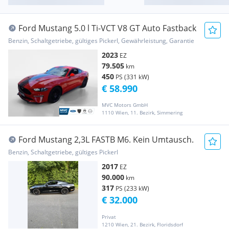
Ford Mustang 5.0 l Ti-VCT V8 GT Auto Fastback
Benzin, Schaltgetriebe, gültiges Pickerl, Gewährleistung, Garantie
2023
EZ
79.505
km
450
PS (331 kW)
€ 58.990
MVC Motors GmbH
1110 Wien, 11. Bezirk, Simmering
Ford Mustang 2,3L FASTB M6. Kein Umtausch.
Benzin, Schaltgetriebe, gültiges Pickerl
2017
EZ
90.000
km
317
PS (233 kW)
€ 32.000
Privat
1210 Wien, 21. Bezirk, Floridsdorf