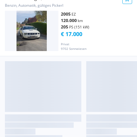
Benzin, Automatik, gültiges Pickerl
2005
EZ
120.000
km
205
PS (151 kW)
€ 17.000
Privat
9702 Sonnwiesen