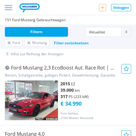
Einloggen
151 Ford Mustang Gebrauchtwagen
Filtern
Ford
Mustang
Filter zurücksetzen
Infos zur Reihung der Anzeigen
Ford Mustang 2,3 EcoBoost Aut. Race Rot | Ö-
Erstausl...
Benzin, Schaltgetriebe, gültiges Pickerl, Gewährleistung, Garantie
2015
EZ
39.000
km
317
PS (233 kW)
€ 34.990
First Gallery
2700 Wiener Neustadt
Ford Mustang 4,0