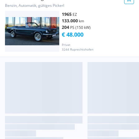
Benzin, Automatik, gültiges Pickerl
1965
EZ
133.000
km
204
PS (150 kW)
€ 48.000
Privat
3244 Ruprechtshofen