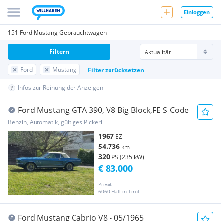
Einloggen
151 Ford Mustang Gebrauchtwagen
Filtern
Ford
Mustang
Filter zurücksetzen
Infos zur Reihung der Anzeigen
Ford Mustang GTA 390, V8 Big Block,FE S-Code
Benzin, Automatik, gültiges Pickerl
1967
EZ
54.736
km
320
PS (235 kW)
€ 83.000
Privat
6060 Hall in Tirol
Ford Mustang Cabrio V8 - 05/1965