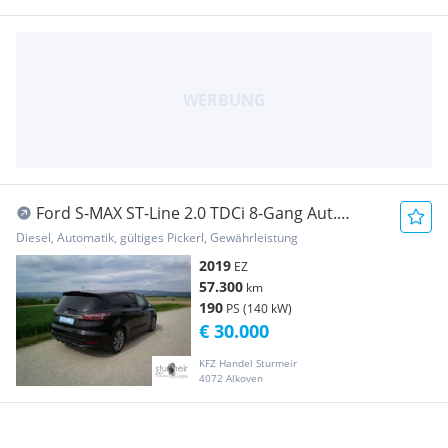
Ford S-MAX ST-Line 2.0 TDCi 8-Gang Aut.
18"Alu* el.A...
Diesel, Automatik, gültiges Pickerl, Gewährleistung
2019
EZ
57.300
km
190
PS (140 kW)
€ 30.000
KFZ Handel Sturmeir
4072 Alkoven