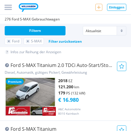
Einloggen
276 Ford S-MAX Gebrauchtwagen
Filtern
Ford
S-MAX
Filter zurücksetzen
Infos zur Reihung der Anzeigen
Ford S-MAX Titanium 2.0 TDCi Auto-Start/Stop
Aut. "B...
Diesel, Automatik, gültiges Pickerl, Gewährleistung
2018
EZ
Premium
121.200
km
179
PS (132 kW)
€ 16.980
A&C Automobile
8010 Kainbach
Ford S-MAX Titanium