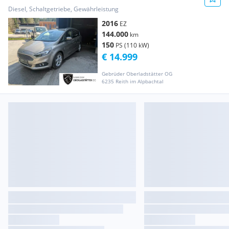
Diesel, Schaltgetriebe, Gewährleistung
2016
EZ
144.000
km
150
PS (110 kW)
€ 14.999
Gebrüder Oberladstätter OG
6235 Reith im Alpbachtal