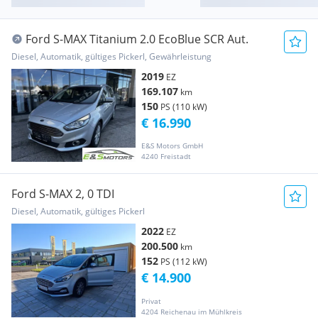
Ford S-MAX Titanium 2.0 EcoBlue SCR Aut.
Diesel, Automatik, gültiges Pickerl, Gewährleistung
2019
EZ
169.107
km
150
PS (110 kW)
€ 16.990
E&S Motors GmbH
4240 Freistadt
Ford S-MAX 2, 0 TDI
Diesel, Automatik, gültiges Pickerl
2022
EZ
200.500
km
152
PS (112 kW)
€ 14.900
Privat
4204 Reichenau im Mühlkreis