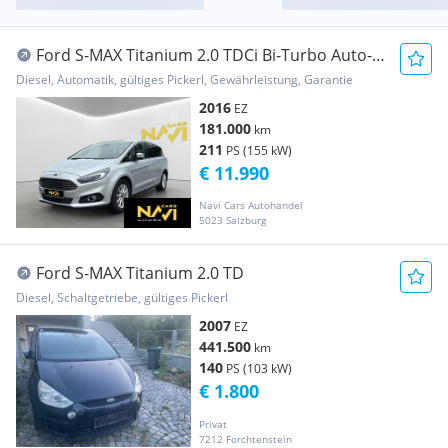
Ford S-MAX Titanium 2.0 TDCi Bi-Turbo Auto-
Start/Sto...
Diesel, Automatik, gültiges Pickerl, Gewährleistung, Garantie
2016
EZ
181.000
km
211
PS (155 kW)
€ 11.990
Navi Cars Autohandel
5023 Salzburg
Ford S-MAX Titanium 2.0 TD
Diesel, Schaltgetriebe, gültiges Pickerl
2007
EZ
441.500
km
140
PS (103 kW)
€ 1.800
Privat
7212 Forchtenstein