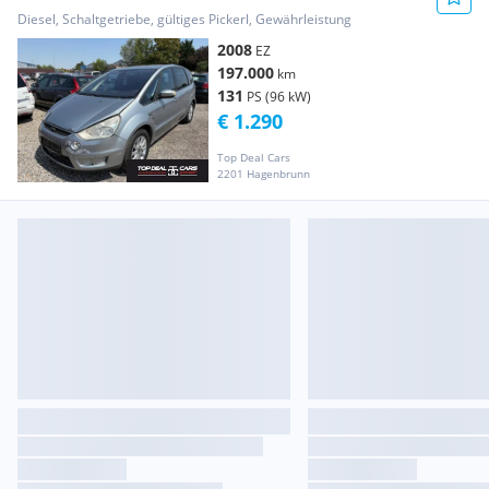
Diesel, Schaltgetriebe, gültiges Pickerl, Gewährleistung
2008
EZ
197.000
km
131
PS (96 kW)
€ 1.290
Top Deal Cars
2201 Hagenbrunn