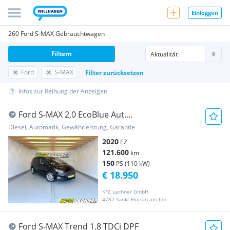
Einloggen
260 Ford S-MAX Gebrauchtwagen
Filtern
Ford
S-MAX
Filter zurücksetzen
Infos zur Reihung der Anzeigen
Ford S-MAX 2,0 EcoBlue Aut.
''LED*SITZH*NAVI*R-KAM''
Diesel, Automatik, Gewährleistung, Garantie
2020
EZ
121.600
km
150
PS (110 kW)
€ 18.950
KFZ Lechner GmbH
4782 Sankt Florian am Inn
Ford S-MAX Trend 1.8 TDCi DPF