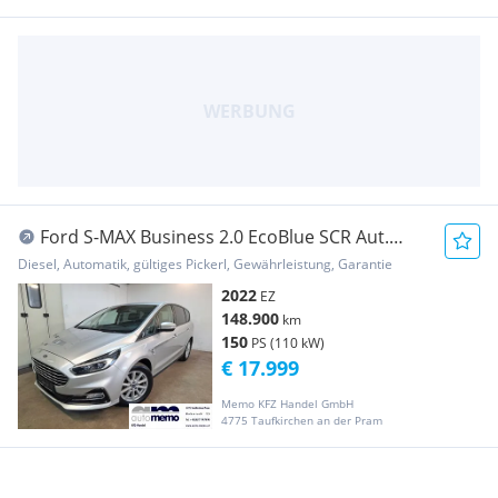
Ford S-MAX Business 2.0 EcoBlue SCR Aut.
AHK, ACC, L...
Diesel, Automatik, gültiges Pickerl, Gewährleistung, Garantie
2022
EZ
148.900
km
150
PS (110 kW)
€ 17.999
Memo KFZ Handel GmbH
4775 Taufkirchen an der Pram