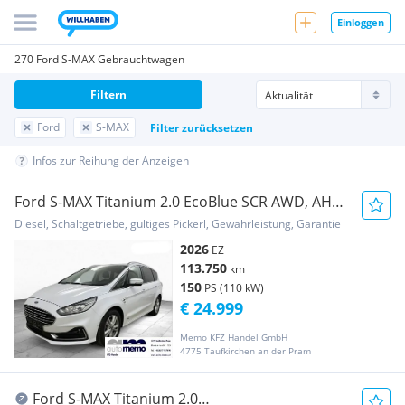
Einloggen
270 Ford S-MAX Gebrauchtwagen
Filtern
Ford
S-MAX
Filter zurücksetzen
Infos zur Reihung der Anzeigen
Ford S-MAX Titanium 2.0 EcoBlue SCR AWD, AHK,
Winter...
Diesel, Schaltgetriebe, gültiges Pickerl, Gewährleistung, Garantie
2026
EZ
113.750
km
150
PS (110 kW)
€ 24.999
Memo KFZ Handel GmbH
4775 Taufkirchen an der Pram
Ford S-MAX Titanium 2.0