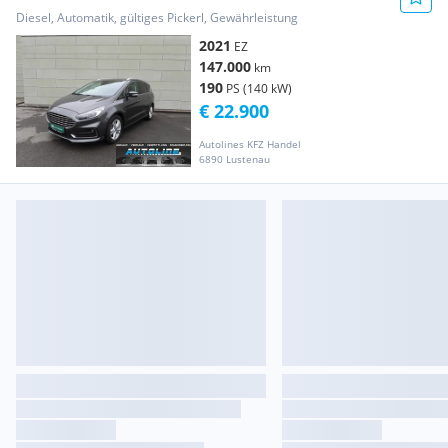
*AUT*7Sitzer*NAVI*LED*
Diesel, Automatik, gültiges Pickerl, Gewährleistung
2021
EZ
147.000
km
190
PS (140 kW)
€ 22.900
Autolines KFZ Handel
6890 Lustenau