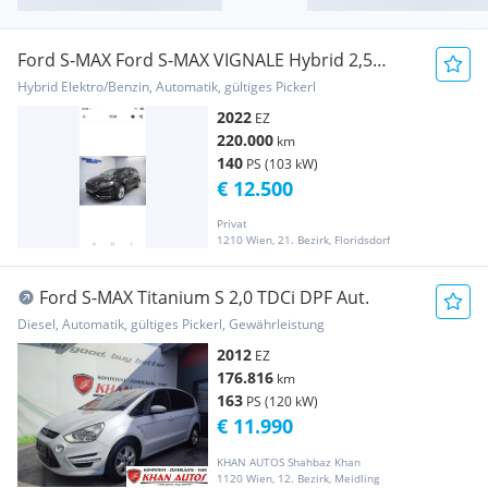
Ford S-MAX Ford S-MAX VIGNALE Hybrid 2,5
Duratec
Hybrid Elektro/Benzin, Automatik, gültiges Pickerl
2022
EZ
220.000
km
140
PS (103 kW)
€ 12.500
Privat
1210 Wien, 21. Bezirk, Floridsdorf
Ford S-MAX Titanium S 2,0 TDCi DPF Aut.
Diesel, Automatik, gültiges Pickerl, Gewährleistung
2012
EZ
176.816
km
163
PS (120 kW)
€ 11.990
KHAN AUTOS Shahbaz Khan
1120 Wien, 12. Bezirk, Meidling