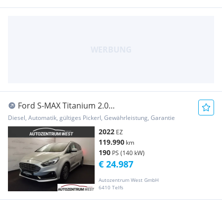
Ford S-MAX Titanium 2.0
TDCI...NAVI/LED/Kamera
Diesel, Automatik, gültiges Pickerl, Gewährleistung, Garantie
2022
EZ
119.990
km
190
PS (140 kW)
€ 24.987
Autozentrum West GmbH
6410 Telfs