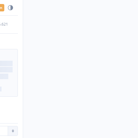
en
5.621