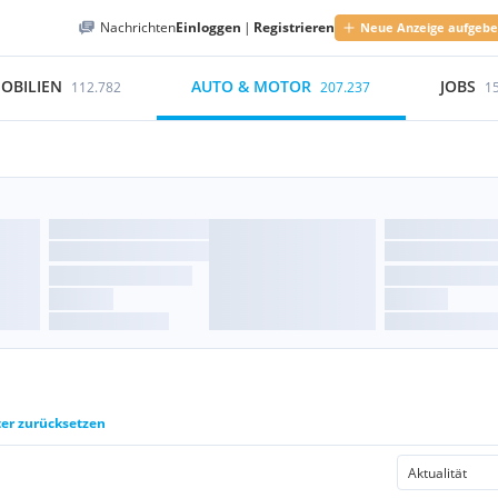
Nachrichten
Einloggen
|
Registrieren
Neue Anzeige aufgeb
OBILIEN
AUTO & MOTOR
JOBS
112.782
207.237
1
ter zurücksetzen