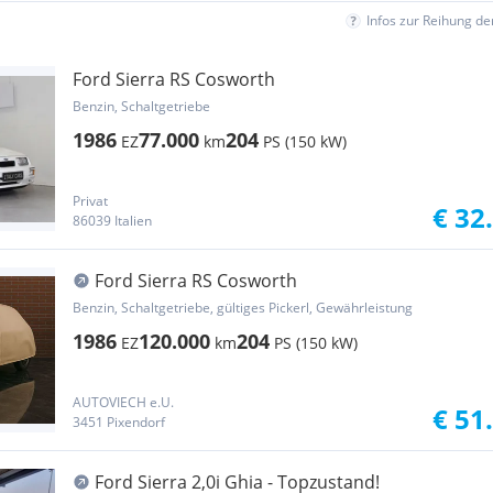
Infos zur Reihung d
Ford Sierra RS Cosworth
Benzin, Schaltgetriebe
1986
77.000
204
EZ
km
PS (150 kW)
Privat
€ 32
86039 Italien
Ford Sierra RS Cosworth
Benzin, Schaltgetriebe, gültiges Pickerl, Gewährleistung
1986
120.000
204
EZ
km
PS (150 kW)
AUTOVIECH e.U.
€ 51
3451 Pixendorf
Ford Sierra 2,0i Ghia - Topzustand!