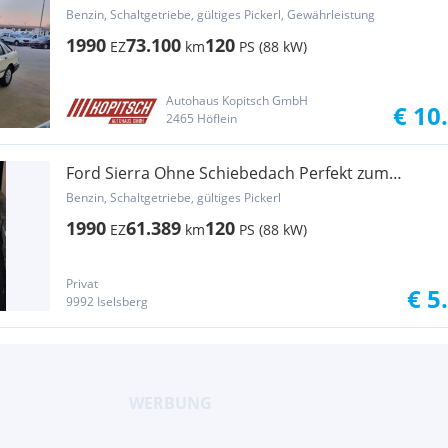
Benzin, Schaltgetriebe, gültiges Pickerl, Gewährleistung
1990
73.100
120
EZ
km
PS (88 kW)
Autohaus Kopitsch GmbH
€ 10
2465 Höflein
Ford Sierra Ohne Schiebedach Perfekt zum
Cosworth
Benzin, Schaltgetriebe, gültiges Pickerl
1990
61.389
120
EZ
km
PS (88 kW)
Privat
€ 5
9992 Iselsberg