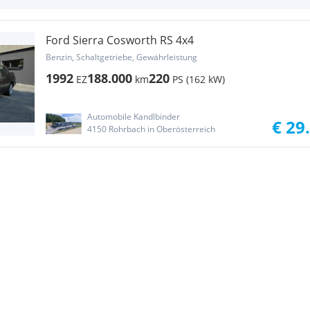
Ford Sierra Cosworth RS 4x4
Benzin, Schaltgetriebe, Gewährleistung
1992
188.000
220
EZ
km
PS (162 kW)
Automobile Kandlbinder
€ 29
4150 Rohrbach in Oberösterreich