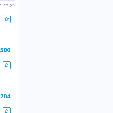
er Anzeigen
.500
.204