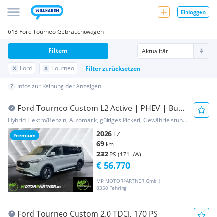
Einloggen
613 Ford Tourneo Gebrauchtwagen
Filtern
Ford
Tourneo
Filter zurücksetzen
Infos zur Reihung der Anzeigen
Ford Tourneo Custom L2 Active | PHEV | Bus
8-Sitze |...
Hybrid Elektro/Benzin, Automatik, gültiges Pickerl, Gewährleistung, Garantie
2026
EZ
Premium
69
km
232
PS (171 kW)
€ 56.770
MP MOTORPARTNER GmbH
8350 Fehring
Ford Tourneo Custom 2.0 TDCi, 170 PS