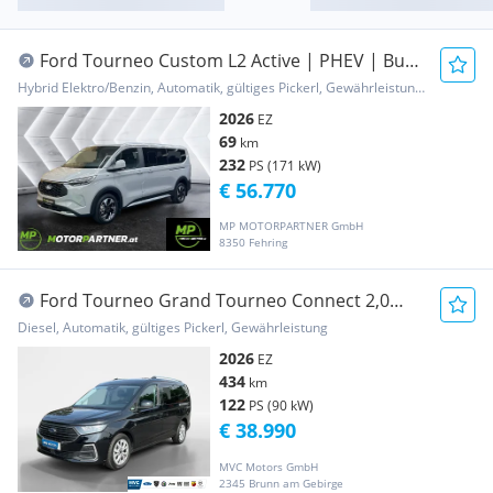
Ford Tourneo Custom L2 Active | PHEV | Bus
8-Sitze |...
Hybrid Elektro/Benzin, Automatik, gültiges Pickerl, Gewährleistung, Garantie
2026
EZ
69
km
232
PS (171 kW)
€ 56.770
MP MOTORPARTNER GmbH
8350 Fehring
Ford Tourneo Grand Tourneo Connect 2,0
EcoBlue L2 Titanium Aut.
Diesel, Automatik, gültiges Pickerl, Gewährleistung
2026
EZ
434
km
122
PS (90 kW)
€ 38.990
MVC Motors GmbH
2345 Brunn am Gebirge