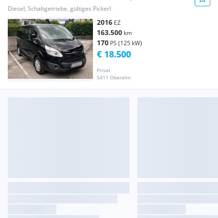
Diesel, Schaltgetriebe, gültiges Pickerl
2016
EZ
163.500
km
170
PS (125 kW)
€ 18.500
Privat
5411 Oberalm