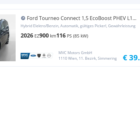
Ford Tourneo Connect 1,5 EcoBoost PHEV L1
Active
Hybrid Elektro/Benzin, Automatik, gültiges Pickerl, Gewährleistung
2026
900
116
EZ
km
PS (85 kW)
MVC Motors GmbH
€ 39
1110 Wien, 11. Bezirk, Simmering