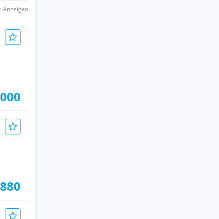
er Anzeigen
.000
.880