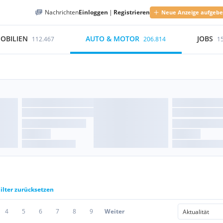
Nachrichten
Einloggen
|
Registrieren
Neue Anzeige aufgeb
OBILIEN
AUTO & MOTOR
JOBS
112.467
206.814
1
ilter zurücksetzen
4
5
6
7
8
9
Weiter