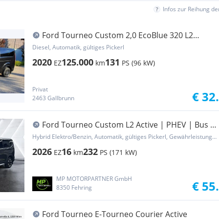
Infos zur Reihung d
Ford Tourneo Custom 2,0 EcoBlue 320 L2
Titanium Aut.
Diesel, Automatik, gültiges Pickerl
2020
125.000
131
EZ
km
PS (96 kW)
Privat
€ 32
2463 Gallbrunn
Ford Tourneo Custom L2 Active | PHEV | Bus 8-
Sitze |...
Hybrid Elektro/Benzin, Automatik, gültiges Pickerl, Gewährleistung, Garantie
2026
16
232
EZ
km
PS (171 kW)
MP MOTORPARTNER GmbH
€ 55
8350 Fehring
Ford Tourneo E-Tourneo Courier Active