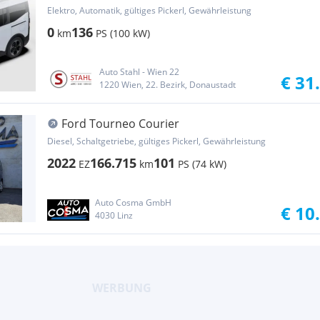
Elektro, Automatik, gültiges Pickerl, Gewährleistung
0
136
km
PS (100 kW)
Auto Stahl - Wien 22
€ 31
1220 Wien, 22. Bezirk, Donaustadt
Ford Tourneo Courier
Diesel, Schaltgetriebe, gültiges Pickerl, Gewährleistung
2022
166.715
101
EZ
km
PS (74 kW)
Auto Cosma GmbH
€ 10
4030 Linz